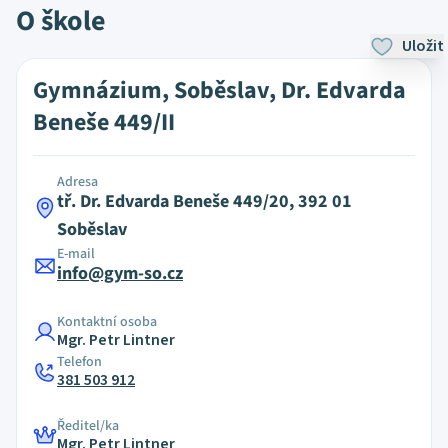
O škole
Uložit
Gymnázium, Soběslav, Dr. Edvarda
Beneše 449/II
Adresa
tř. Dr. Edvarda Beneše 449/20, 392 01
Soběslav
E-mail
info@gym-so.cz
Kontaktní osoba
Mgr. Petr Lintner
Telefon
381 503 912
Ředitel/ka
Mgr. Petr Lintner