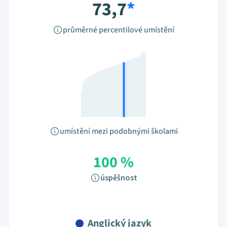
73,7
*
průměrné percentilové umístění
umístění mezi podobnými školami
100 %
úspěšnost
Anglický jazyk