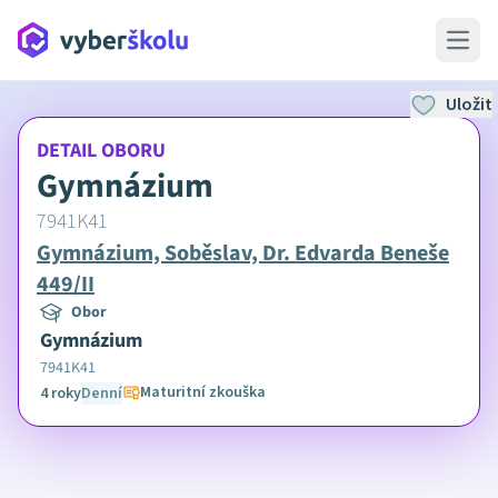
Open 
Uložit
DETAIL OBORU
Gymnázium
7941K41
Gymnázium, Soběslav, Dr. Edvarda Beneše
449/II
Obor
Gymnázium
7941K41
Maturitní zkouška
4 roky
Denní