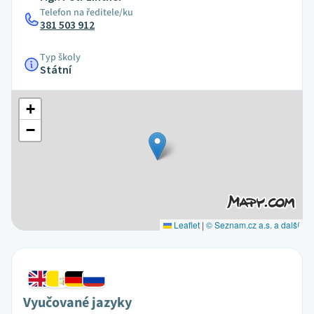
Telefon na ředitele/ku
381 503 912
Typ školy
Státní
+
−
Leaflet
|
© Seznam.cz a.s. a další
Vyučované jazyky