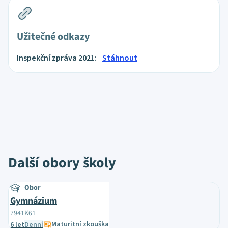
Užitečné odkazy
Inspekční zpráva 2021:
Stáhnout
Další obory školy
Obor
Gymnázium
7941K61
Maturitní zkouška
6 let
Denní