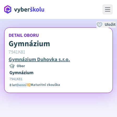
Open 
Uložit
DETAIL OBORU
Gymnázium
7941K81
Gymnázium Duhovka s.r.o.
Obor
Gymnázium
7941K81
Maturitní zkouška
8 let
Denní