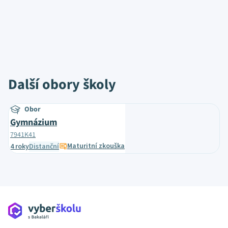
Další obory školy
Obor
Gymnázium
7941K41
Maturitní zkouška
4 roky
Distanční