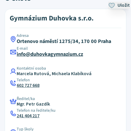
Uložit
Gymnázium Duhovka s.r.o.
Adresa
Ortenovo náměstí 1275/34, 170 00 Praha
E-mail
info@duhovkagymnazium.cz
Kontaktní osoba
Marcela Rutová, Michaela Klabíková
Telefon
602 727 668
Ředitel/ka
Mgr. Petr Gazdík
Telefon na ředitele/ku
241 404 217
Typ školy