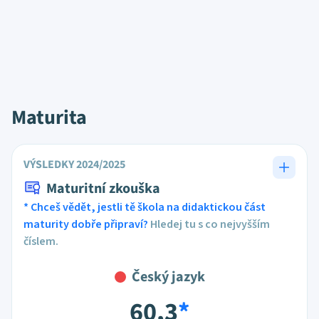
Maturita
VÝSLEDKY 2024/2025
Maturitní zkouška
* Chceš vědět, jestli tě škola na didaktickou část
maturity dobře připraví?
Hledej tu s co nejvyšším
číslem.
Český jazyk
60,3
*