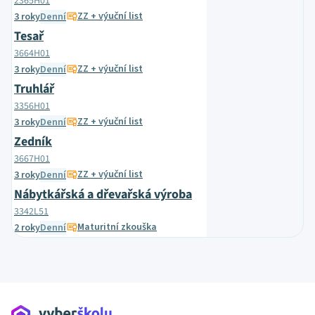
2365H01
ZZ + výuční list
3 roky
Denní
Tesař
3664H01
ZZ + výuční list
3 roky
Denní
Truhlář
3356H01
ZZ + výuční list
3 roky
Denní
Zedník
3667H01
ZZ + výuční list
3 roky
Denní
Nábytkářská a dřevařská výroba
3342L51
Maturitní zkouška
2 roky
Denní