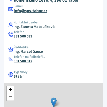
Komenského 1670/4, 390 02 Tábor
E-mail
info@sps-tabor.cz
Kontaktní osoba
Ing. Žaneta Matoušková
Telefon
381 500 033
Ředitel/ka
Ing. Marcel Gause
Telefon na ředitele/ku
381 500 012
Typ školy
Státní
+
−