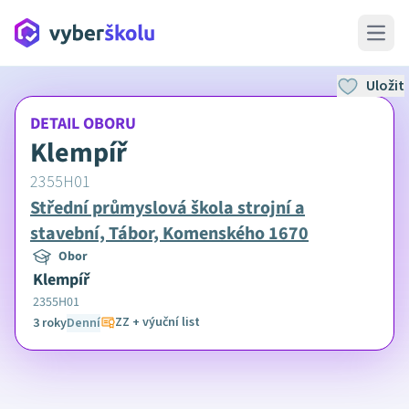
Open 
Uložit
DETAIL OBORU
Klempíř
2355H01
Střední průmyslová škola strojní a
stavební, Tábor, Komenského 1670
Obor
Klempíř
2355H01
ZZ + výuční list
3 roky
Denní