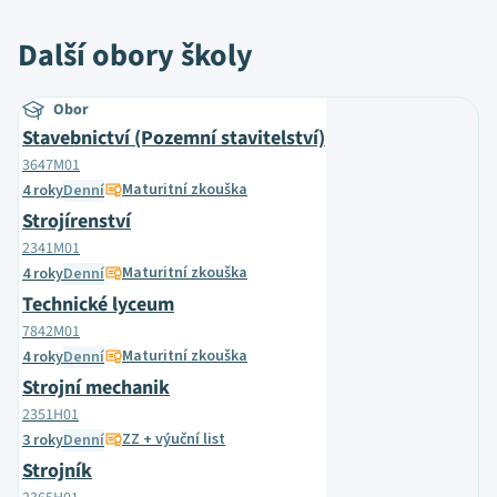
Další obory školy
Obor
Stavebnictví (Pozemní stavitelství)
3647M01
Maturitní zkouška
4 roky
Denní
Strojírenství
2341M01
Maturitní zkouška
4 roky
Denní
Technické lyceum
7842M01
Maturitní zkouška
4 roky
Denní
Strojní mechanik
2351H01
ZZ + výuční list
3 roky
Denní
Strojník