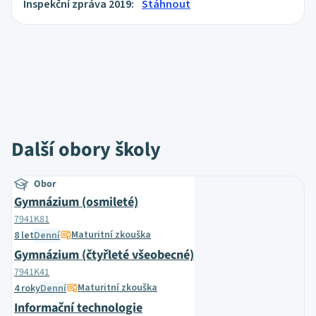
Inspekční zpráva 2019:
Stáhnout
Další obory školy
Obor
Gymnázium (osmileté)
7941K81
Maturitní zkouška
8 let
Denní
Gymnázium (čtyřleté všeobecné)
7941K41
Maturitní zkouška
4 roky
Denní
Informační technologie