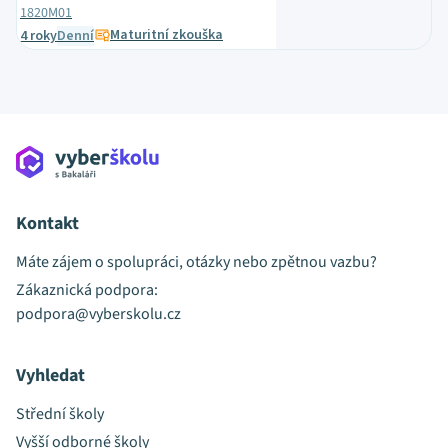
1820M01
Maturitní zkouška
4 roky
Denní
Kontakt
Máte zájem o spolupráci, otázky nebo zpětnou vazbu?
Zákaznická podpora:
podpora@vyberskolu.cz
Vyhledat
Střední školy
Vyšší odborné školy