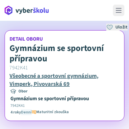
Open 
Uložit
DETAIL OBORU
Gymnázium se sportovní
přípravou
7942K41
Všeobecné a sportovní gymnázium,
Vimperk, Pivovarská 69
Obor
Gymnázium se sportovní přípravou
7942K41
Maturitní zkouška
4 roky
Denní