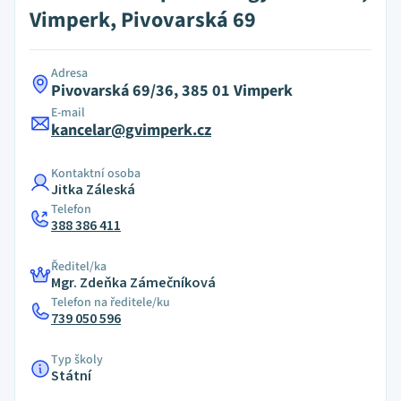
Vimperk, Pivovarská 69
Adresa
Pivovarská 69/36, 385 01 Vimperk
E-mail
kancelar@gvimperk.cz
Kontaktní osoba
Jitka Záleská
Telefon
388 386 411
Ředitel/ka
Mgr. Zdeňka Zámečníková
Telefon na ředitele/ku
739 050 596
Typ školy
Státní