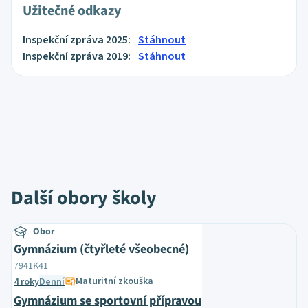
Užitečné odkazy
Inspekční zpráva 2025:
Stáhnout
Inspekční zpráva 2019:
Stáhnout
Další obory školy
Obor
Gymnázium (čtyřleté všeobecné)
7941K41
Maturitní zkouška
4 roky
Denní
Gymnázium se sportovní přípravou