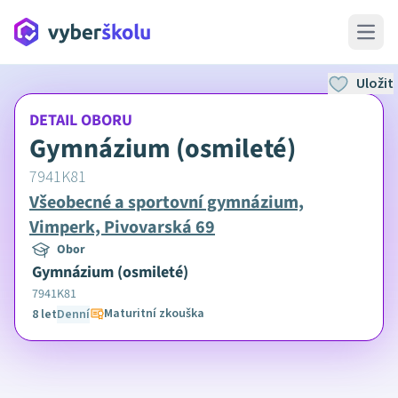
Open 
Uložit
DETAIL OBORU
Gymnázium (osmileté)
7941K81
Všeobecné a sportovní gymnázium,
Vimperk, Pivovarská 69
Obor
Gymnázium (osmileté)
7941K81
Maturitní zkouška
8 let
Denní