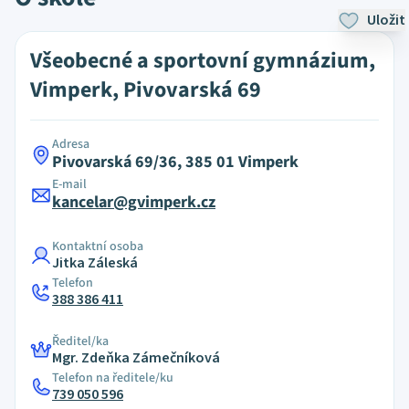
Uložit
Všeobecné a sportovní gymnázium,
Vimperk, Pivovarská 69
Adresa
Pivovarská 69/36, 385 01 Vimperk
E-mail
kancelar@gvimperk.cz
Kontaktní osoba
Jitka Záleská
Telefon
388 386 411
Ředitel/ka
Mgr. Zdeňka Zámečníková
Telefon na ředitele/ku
739 050 596