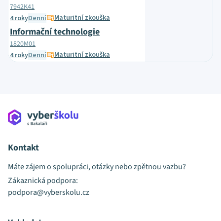
7942K41
Maturitní zkouška
4 roky
Denní
Informační technologie
1820M01
Maturitní zkouška
4 roky
Denní
Kontakt
Máte zájem o spolupráci, otázky nebo zpětnou vazbu?
Zákaznická podpora:
podpora@vyberskolu.cz