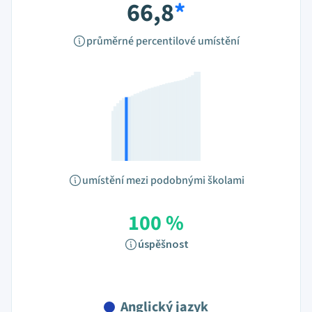
66,8
*
průměrné percentilové umístění
umístění mezi podobnými školami
100 %
úspěšnost
Anglický jazyk