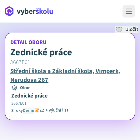
Open 
Uložit
DETAIL OBORU
Zednické práce
3667E01
Střední škola a Základní škola, Vimperk,
Nerudova 267
Obor
Zednické práce
3667E01
ZZ + výuční list
3 roky
Denní