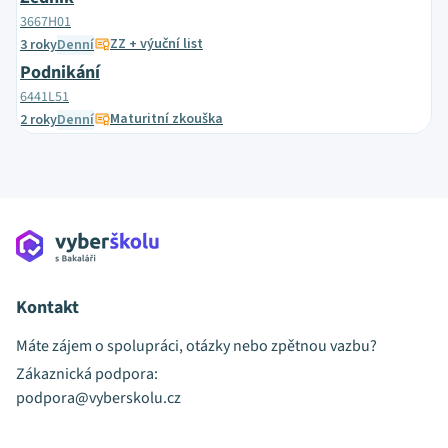
3667H01
ZZ + výuční list
3 roky
Denní
Podnikání
6441L51
Maturitní zkouška
2 roky
Denní
Kontakt
Máte zájem o spolupráci, otázky nebo zpětnou vazbu?
Zákaznická podpora:
podpora@vyberskolu.cz