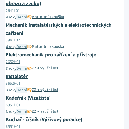
obrazu a zvuku)
2641L01
Maturitní zkouška
4 roky
Denní
Mechanik instalatérských a elektrotechnických
zařízení
3941L02
Maturitní zkouška
4 roky
Denní
Elektromechanik pro zařízení a přístroje
2652H01
ZZ + výuční list
3 roky
Denní
Instalatér
3652H01
ZZ + výuční list
3 roky
Denní
Kadeřník (Vizážista)
6951H01
ZZ + výuční list
3 roky
Denní
Kuchař - číšník (Výživový poradce)
6551H01