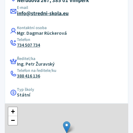
Nerudova 267, 385 01 Vimperk
E-mail
info@stredni-skola.eu
Kontaktní osoba
Mgr. Dagmar Rückerová
Telefon
734 507 734
Ředitel/ka
Ing. Petr Žuravský
Telefon na ředitele/ku
388 416 136
Typ školy
Státní
+
−