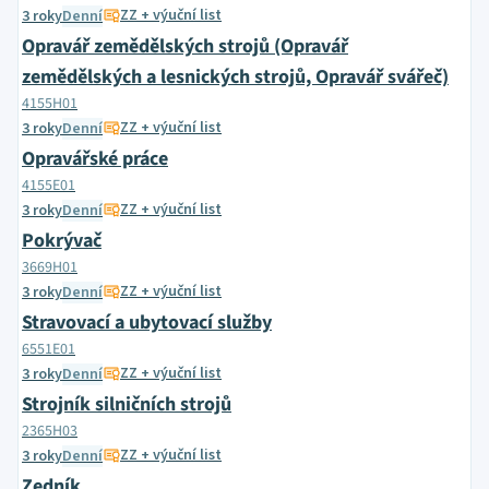
ZZ + výuční list
3 roky
Denní
Opravář zemědělských strojů (Opravář
zemědělských a lesnických strojů, Opravář svářeč)
4155H01
ZZ + výuční list
3 roky
Denní
Opravářské práce
4155E01
ZZ + výuční list
3 roky
Denní
Pokrývač
3669H01
ZZ + výuční list
3 roky
Denní
Stravovací a ubytovací služby
6551E01
ZZ + výuční list
3 roky
Denní
Strojník silničních strojů
2365H03
ZZ + výuční list
3 roky
Denní
Zedník