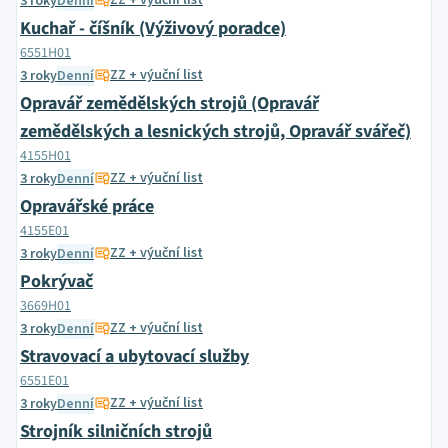
ZZ + výuční list
3 roky
Denní
Kuchař - číšník (Výživový poradce)
6551H01
ZZ + výuční list
3 roky
Denní
Opravář zemědělských strojů (Opravář
zemědělských a lesnických strojů, Opravář svářeč)
4155H01
ZZ + výuční list
3 roky
Denní
Opravářské práce
4155E01
ZZ + výuční list
3 roky
Denní
Pokrývač
3669H01
ZZ + výuční list
3 roky
Denní
Stravovací a ubytovací služby
6551E01
ZZ + výuční list
3 roky
Denní
Strojník silničních strojů