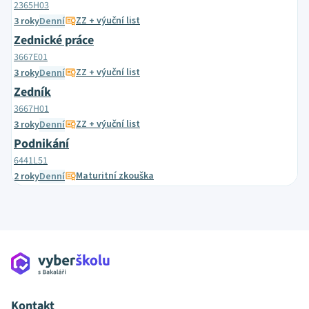
2365H03
ZZ + výuční list
3 roky
Denní
Zednické práce
3667E01
ZZ + výuční list
3 roky
Denní
Zedník
3667H01
ZZ + výuční list
3 roky
Denní
Podnikání
6441L51
Maturitní zkouška
2 roky
Denní
Kontakt