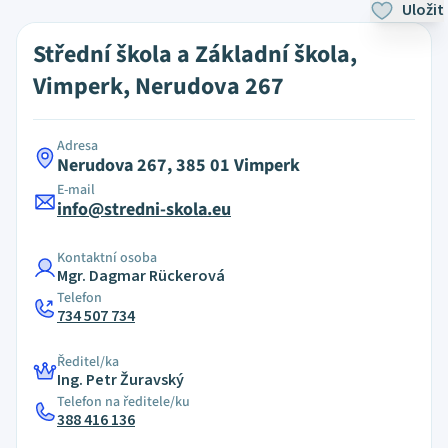
Uložit
Střední škola a Základní škola,
Vimperk, Nerudova 267
Adresa
Nerudova 267, 385 01 Vimperk
E-mail
info@stredni-skola.eu
Kontaktní osoba
Mgr. Dagmar Rückerová
Telefon
734 507 734
Ředitel/ka
Ing. Petr Žuravský
Telefon na ředitele/ku
388 416 136