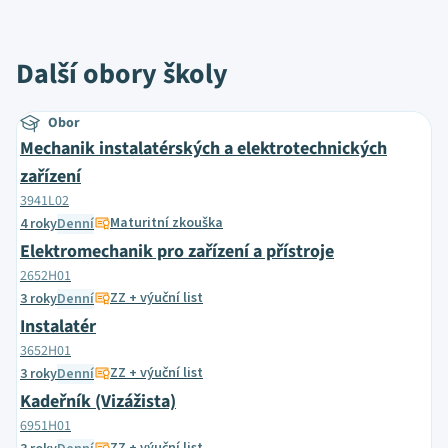
Další obory školy
Obor
Mechanik instalatérských a elektrotechnických
zařízení
3941L02
Maturitní zkouška
4 roky
Denní
Elektromechanik pro zařízení a přístroje
2652H01
ZZ + výuční list
3 roky
Denní
Instalatér
3652H01
ZZ + výuční list
3 roky
Denní
Kadeřník (Vizážista)
6951H01