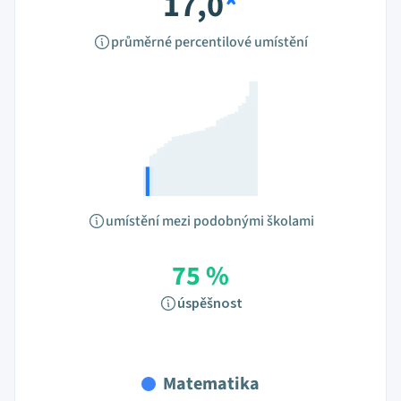
17,0
*
průměrné percentilové umístění
umístění mezi podobnými školami
75 %
úspěšnost
Matematika