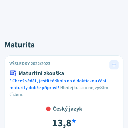
Maturita
VÝSLEDKY 2022/2023
Maturitní zkouška
* Chceš vědět, jestli tě škola na didaktickou část
maturity dobře připraví?
Hledej tu s co nejvyšším
číslem.
Český jazyk
13,8
*