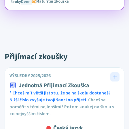
Maturitní zkouška
4 roky
Denní
Přijímací zkoušky
VÝSLEDKY 2025/2026
Jednotná Přijímací Zkouška
* Chceš mít větší jistotu, že se na školu dostaneš?
Nižší číslo zvyšuje tvoji šanci na přijetí.
Chceš se
poměřit s těmi nejlepšími? Potom koukej na školu s
co nejvyšším číslem.
Český jazyk