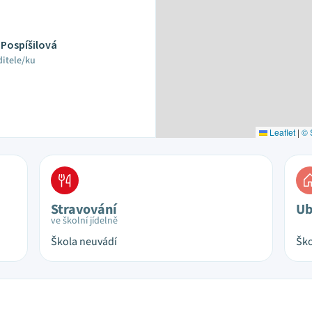
 Pospíšilová
ditele/ku
Leaflet
|
© 
Stravování
Ub
ve školní jídelně
Škola neuvádí
Ško