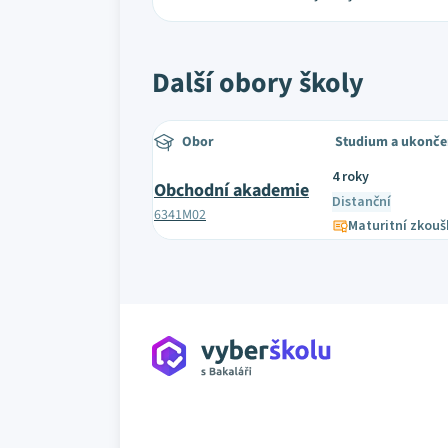
Další obory školy
Obor
Studium a ukonče
4 roky
Obchodní akademie
Distanční
6341M02
Maturitní zkouš