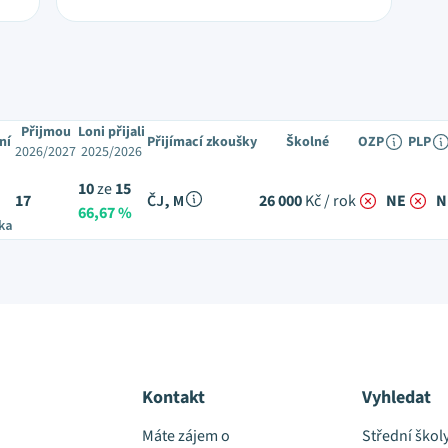
Přijmou
Loni přijali
ní
Přijímací zkoušky
Školné
OZP
PLP
2026/2027
2025/2026
10
ze
15
17
ČJ, M
26 000
Kč / rok
NE
N
66,67 %
ka
Kontakt
Vyhledat
Máte zájem o
Střední škol