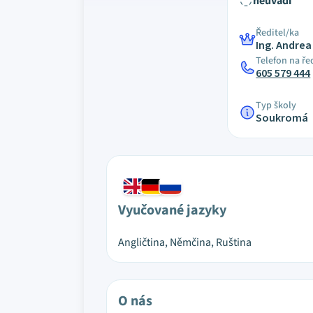
neuvádí
Ředitel/ka
Ing. Andrea
Telefon na ře
605 579 444
Typ školy
Soukromá
Vyučované jazyky
Angličtina, Němčina, Ruština
O nás