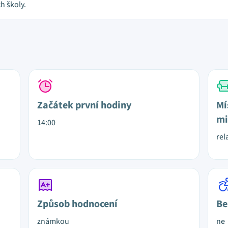
h školy.
Začátek první hodiny
Mí
mi
14:00
rel
Způsob hodnocení
Be
známkou
ne