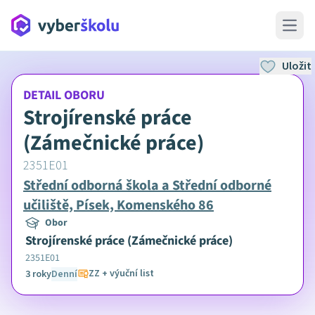
Open 
Uložit
DETAIL OBORU
Strojírenské práce
(Zámečnické práce)
2351E01
Střední odborná škola a Střední odborné
učiliště, Písek, Komenského 86
Obor
Strojírenské práce (Zámečnické práce)
2351E01
ZZ + výuční list
3 roky
Denní