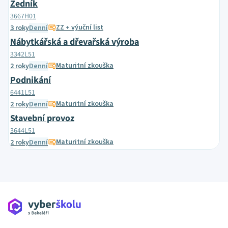
Zedník
3667H01
ZZ + výuční list
3 roky
Denní
Nábytkářská a dřevařská výroba
3342L51
Maturitní zkouška
2 roky
Denní
Podnikání
6441L51
Maturitní zkouška
2 roky
Denní
Stavební provoz
3644L51
Maturitní zkouška
2 roky
Denní