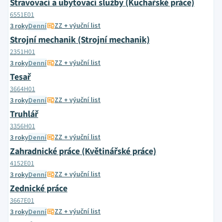
Stravovací a ubytovací služby (Kuchařské práce)
6551E01
ZZ + výuční list
3 roky
Denní
Strojní mechanik (Strojní mechanik)
2351H01
ZZ + výuční list
3 roky
Denní
Tesař
3664H01
ZZ + výuční list
3 roky
Denní
Truhlář
3356H01
ZZ + výuční list
3 roky
Denní
Zahradnické práce (Květinářské práce)
4152E01
ZZ + výuční list
3 roky
Denní
Zednické práce
3667E01
ZZ + výuční list
3 roky
Denní