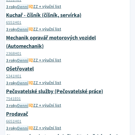
6551H01
ZZ + výuční list
3 roky
Denní
Kuchař - číšník (číšník, servírka)
6551H01
ZZ + výuční list
3 roky
Denní
Mechanik opravář motorových vozidel
(Automechanik)
2368H01
ZZ + výuční list
3 roky
Denní
Ošetřovatel
5341H01
ZZ + výuční list
3 roky
Denní
Pečovatelské služby (Pečovatelské práce)
7541E01
ZZ + výuční list
3 roky
Denní
Prodavač
6651H01
ZZ + výuční list
3 roky
Denní