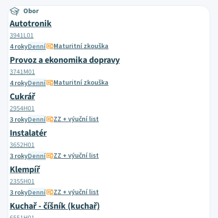
Obor
Autotronik
3941L01
Maturitní zkouška
4 roky
Denní
Provoz a ekonomika dopravy
3741M01
Maturitní zkouška
4 roky
Denní
Cukrář
2954H01
ZZ + výuční list
3 roky
Denní
Instalatér
3652H01
ZZ + výuční list
3 roky
Denní
Klempíř
2355H01
ZZ + výuční list
3 roky
Denní
Kuchař - číšník (kuchař)