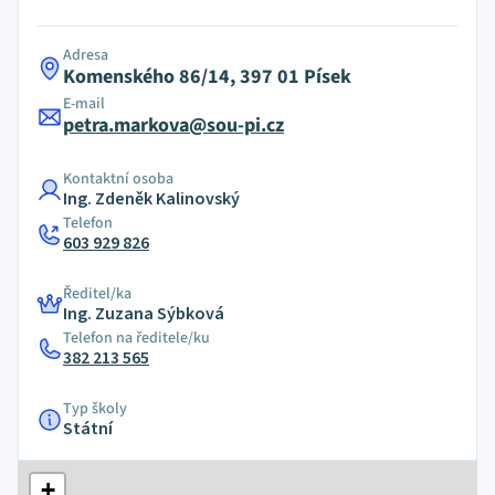
Adresa
Komenského 86/14, 397 01 Písek
E-mail
petra.markova@sou-pi.cz
Kontaktní osoba
Ing. Zdeněk Kalinovský
Telefon
603 929 826
Ředitel/ka
Ing. Zuzana Sýbková
Telefon na ředitele/ku
382 213 565
Typ školy
Státní
+