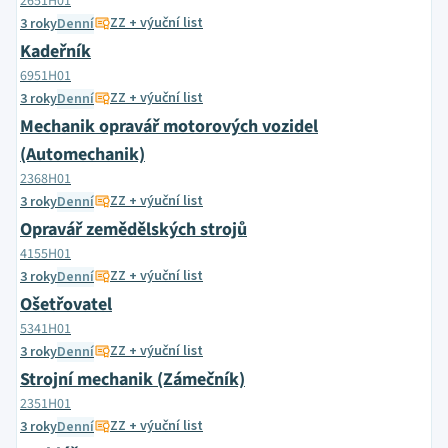
2651H01
ZZ + výuční list
3 roky
Denní
Kadeřník
6951H01
ZZ + výuční list
3 roky
Denní
Mechanik opravář motorových vozidel
(Automechanik)
2368H01
ZZ + výuční list
3 roky
Denní
Opravář zemědělských strojů
4155H01
ZZ + výuční list
3 roky
Denní
Ošetřovatel
5341H01
ZZ + výuční list
3 roky
Denní
Strojní mechanik (Zámečník)
2351H01
ZZ + výuční list
3 roky
Denní