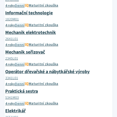
Maturitní zkouška
4 roky
Denní
Informační technologie
1820M01
Maturitní zkouška
4 roky
Denní
Mechanik elektrotechnik
2641L01
Maturitní zkouška
4 roky
Denní
Mechanik seřizovač
2345L01
Maturitní zkouška
4 roky
Denní
Operátor dřevařské a nábytkářské výroby
3341L01
Maturitní zkouška
4 roky
Denní
Praktická sestra
5341M03
Maturitní zkouška
4 roky
Denní
Elektrikář