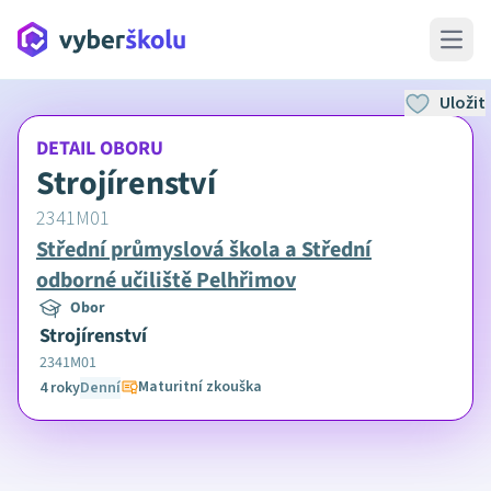
Open 
Uložit
DETAIL OBORU
Strojírenství
2341M01
Střední průmyslová škola a Střední
odborné učiliště Pelhřimov
Obor
Strojírenství
2341M01
Maturitní zkouška
4 roky
Denní