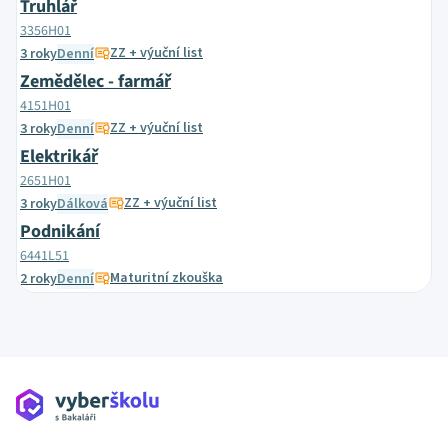
Truhlář
3356H01
ZZ + výuční list
3 roky
Denní
Zemědělec - farmář
4151H01
ZZ + výuční list
3 roky
Denní
Elektrikář
2651H01
ZZ + výuční list
3 roky
Dálková
Podnikání
6441L51
Maturitní zkouška
2 roky
Denní