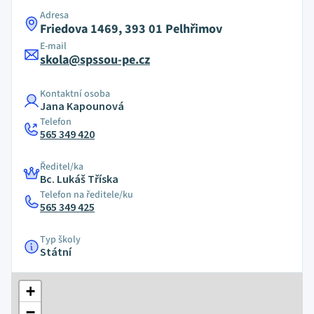
Adresa
Friedova 1469, 393 01 Pelhřimov
E-mail
skola@spssou-pe.cz
Kontaktní osoba
Jana Kapounová
Telefon
565 349 420
Ředitel/ka
Bc. Lukáš Tříska
Telefon na ředitele/ku
565 349 425
Typ školy
Státní
+
−