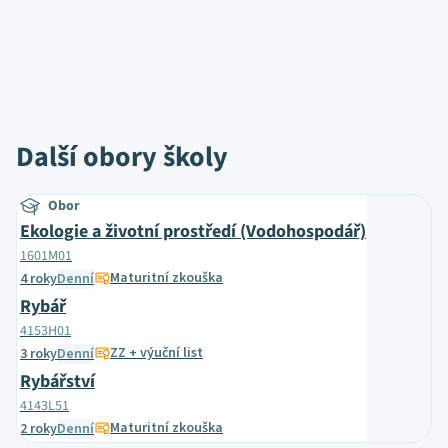
Další obory školy
Obor
Ekologie a životní prostředí (Vodohospodář)
1601M01
Maturitní zkouška
4 roky
Denní
Rybář
4153H01
ZZ + výuční list
3 roky
Denní
Rybářství
4143L51
Maturitní zkouška
2 roky
Denní