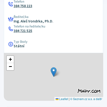
Telefon
384 758 223
Ředitel/ka
Ing. Aleš Vondrka, Ph.D.
Telefon na ředitele/ku
384 721 525
Typ školy
Státní
+
−
Leaflet
|
© Seznam.cz a.s. a další