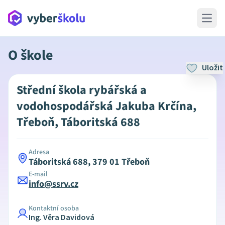
Open 
O škole
Uložit
Střední škola rybářská a
vodohospodářská Jakuba Krčína,
Třeboň, Táboritská 688
Adresa
Táboritská 688, 379 01 Třeboň
E-mail
info@ssrv.cz
Kontaktní osoba
Ing. Věra Davidová