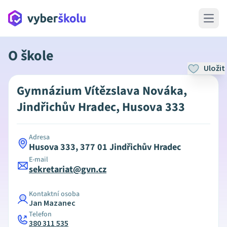
Open 
O škole
Uložit
Gymnázium Vítězslava Nováka,
Jindřichův Hradec, Husova 333
Adresa
Husova 333, 377 01 Jindřichův Hradec
E-mail
sekretariat@gvn.cz
Kontaktní osoba
Jan Mazanec
Telefon
380 311 535