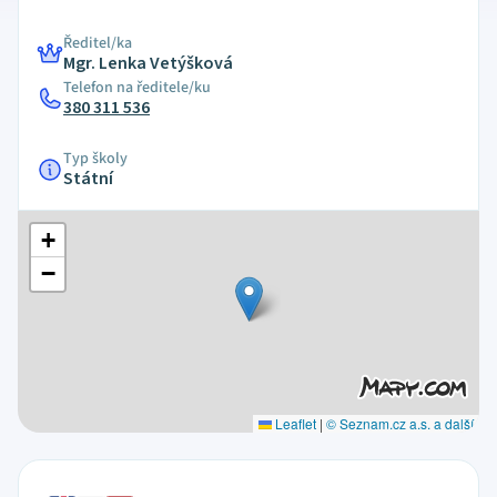
Ředitel/ka
Mgr. Lenka Vetýšková
Telefon na ředitele/ku
380 311 536
Typ školy
Státní
+
−
Leaflet
|
© Seznam.cz a.s. a další