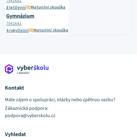
7941K81
Maturitní zkouška
8 let
Denní
Gymnázium
7941K41
Maturitní zkouška
4 roky
Denní
Kontakt
Máte zájem o spolupráci, otázky nebo zpětnou vazbu?
Zákaznická podpora:
podpora@vyberskolu.cz
Vyhledat