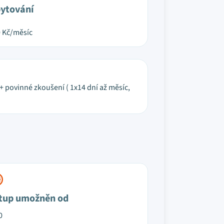
ytování
0
Kč/měsíc
 povinné zkoušení ( 1x14 dní až měsíc,
tup umožněn od
0