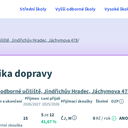
Střední školy
Vyšší odborné školy
Vysoké ško
iliště, Jindřichův Hradec, Jáchymova 478
/
ika dopravy
 odborné učiliště, Jindřichův Hradec, Jáchymova 4
Přijmou
Loni přijali
m a ukončení
Přijímací zkoušky
Školné
OZP
2026/2027
2025/2026
5
ze
12
15
ČJ, M
0
Kč / rok
ANO
41,67 %
itní zkouška