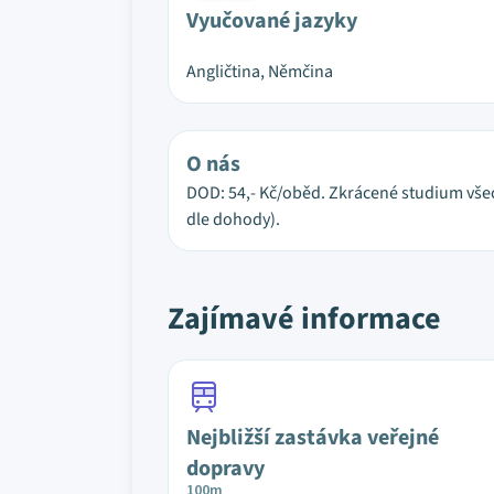
Vyučované jazyky
Angličtina, Němčina
O nás
DOD: 54,- Kč/oběd. Zkrácené studium všec
dle dohody).
Zajímavé informace
Nejbližší zastávka veřejné
dopravy
100m