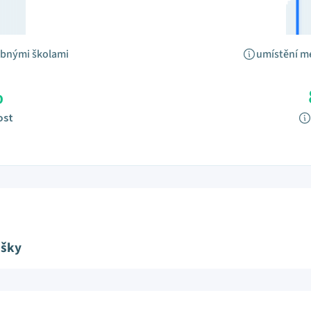
obnými školami
umístění m
%
ost
ušky