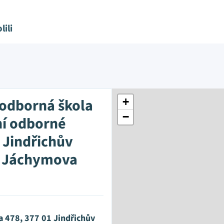
lili
 odborná škola
+
−
ní odborné
, Jindřichův
, Jáchymova
 478, 377 01 Jindřichův