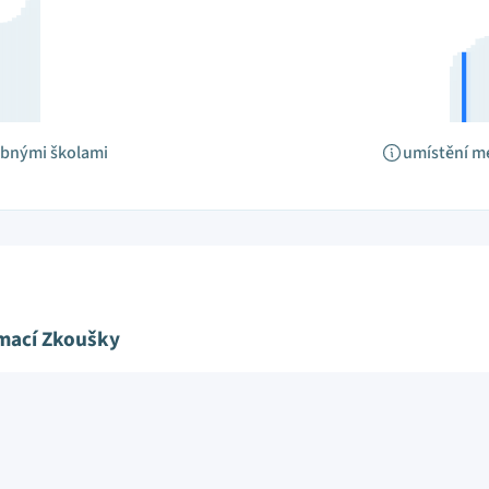
obnými školami
umístění m
ímací Zkoušky