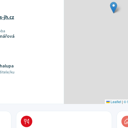
s-jh.cz
oba
dnářová
Chalupa
ditele/ku
Leaflet
|
© 