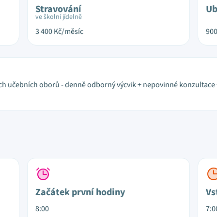
Stravování
Ub
ve školní jídelně
3 400
Kč/měsíc
90
h učebních oborů - denně odborný výcvik + nepovinné konzultace +
Začátek první hodiny
Vs
8:00
7:0