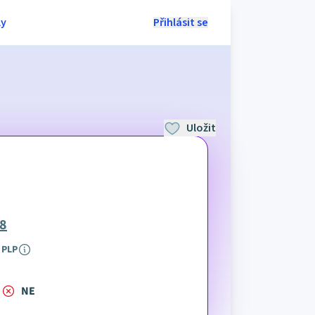
ly
Přihlásit se
Uložit
78
PLP
NE