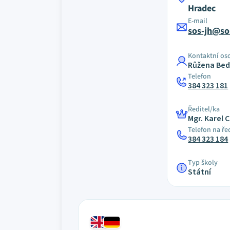
Hradec
E-mail
sos-jh@so
Kontaktní os
Růžena Be
Telefon
384 323 181
Ředitel/ka
Mgr. Karel 
Telefon na ře
384 323 184
Typ školy
Státní