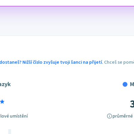
dostaneš? Nižší číslo zvyšuje tvoji šanci na přijetí.
Chceš se pomě
azyk
M
*
lové umístění
průměrné 