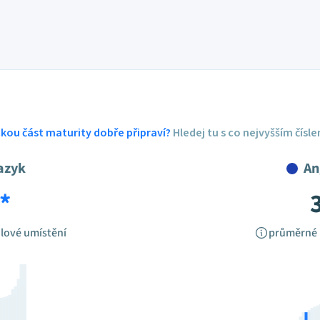
ickou část maturity dobře připraví?
Hledej tu s co nejvyšším čísl
azyk
An
*
lové umístění
průměrné 