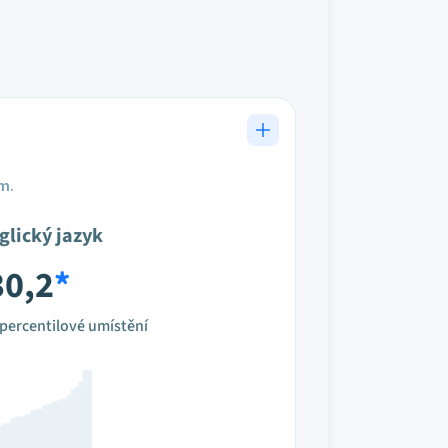
em.
glický jazyk
30,2
*
percentilové umístění