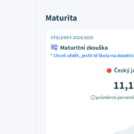
Maturita
VÝSLEDKY 2024/2025
Maturitní zkouška
* Chceš vědět, jestli tě škola na didakt
Český j
11,1
průměrné percenti