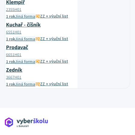
Klempíř
2355H01
ZZ + výuční list
1 rok
Jiná forma
Kuchař - číšník
6551H01
ZZ + výuční list
1 rok
Jiná forma
Prodavač
6651H01
ZZ + výuční list
1 rok
Jiná forma
Zedník
3667H01
ZZ + výuční list
1 rok
Jiná forma