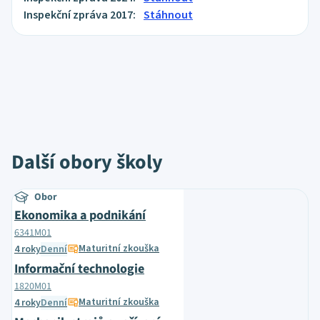
Inspekční zpráva 2017:
Stáhnout
Další obory školy
Obor
Ekonomika a podnikání
6341M01
Maturitní zkouška
4 roky
Denní
Informační technologie
1820M01
Maturitní zkouška
4 roky
Denní