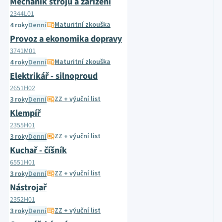
Mechanik strojů a zařízení
2344L01
Maturitní zkouška
4 roky
Denní
Provoz a ekonomika dopravy
3741M01
Maturitní zkouška
4 roky
Denní
Elektrikář - silnoproud
2651H02
ZZ + výuční list
3 roky
Denní
Klempíř
2355H01
ZZ + výuční list
3 roky
Denní
Kuchař - číšník
6551H01
ZZ + výuční list
3 roky
Denní
Nástrojař
2352H01
ZZ + výuční list
3 roky
Denní