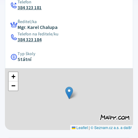
Telefon
384 323 181
Ředitel/ka
Mgr. Karel Chalupa
Telefon na ředitele/ku
384 323 184
Typ školy
Státní
+
−
Leaflet
|
© Seznam.cz a.s. a další