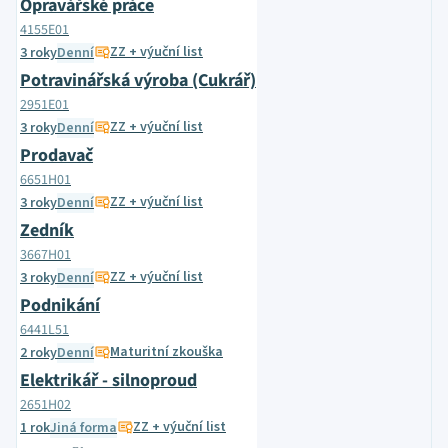
Opravářské práce
4155E01
ZZ + výuční list
3 roky
Denní
Potravinářská výroba (Cukrář)
2951E01
ZZ + výuční list
3 roky
Denní
Prodavač
6651H01
ZZ + výuční list
3 roky
Denní
Zedník
3667H01
ZZ + výuční list
3 roky
Denní
Podnikání
6441L51
Maturitní zkouška
2 roky
Denní
Elektrikář - silnoproud
2651H02
ZZ + výuční list
1 rok
Jiná forma