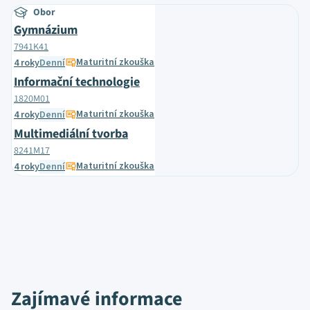
Obor
Gymnázium
7941K41
Maturitní zkouška
4 roky
Denní
Informační technologie
1820M01
Maturitní zkouška
4 roky
Denní
Multimediální tvorba
8241M17
Maturitní zkouška
4 roky
Denní
Zajímavé informace