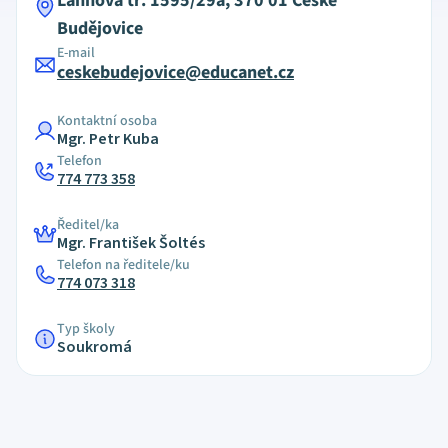
Lannova tř. 1595/29a, 370 01 České
Budějovice
E-mail
ceskebudejovice@educanet.cz
Kontaktní osoba
Mgr. Petr Kuba
Telefon
774 773 358
Ředitel/ka
Mgr. František Šoltés
Telefon na ředitele/ku
774 073 318
Typ školy
Soukromá