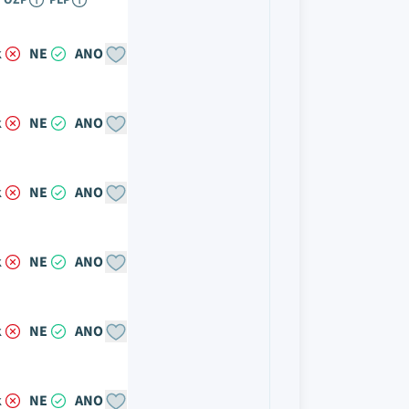
OZP
PLP
k
NE
ANO
k
NE
ANO
k
NE
ANO
k
NE
ANO
k
NE
ANO
k
NE
ANO