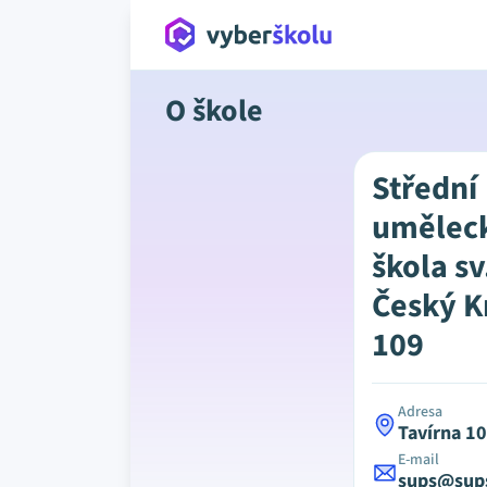
O škole
Střední
umělec
škola s
Český K
109
Adresa
Tavírna 1
E-mail
sups@sups