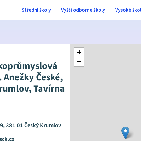
Střední školy
Vyšší odborné školy
Vysoké ško
+
−
koprůmyslová
v. Anežky České,
rumlov, Tavírna
09, 381 01 Český Krumlov
ck.cz