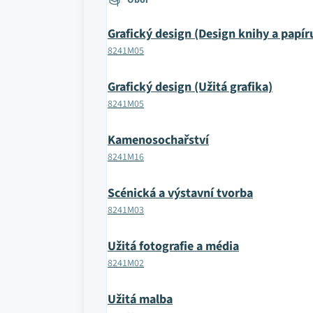
Obor
Grafický design (Design knihy a papír
8241M05
Grafický design (Užitá grafika)
8241M05
Kamenosochařství
8241M16
Scénická a výstavní tvorba
8241M03
Užitá fotografie a média
8241M02
Užitá malba