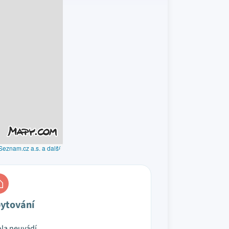
Seznam.cz a.s. a další
ytování
la neuvádí