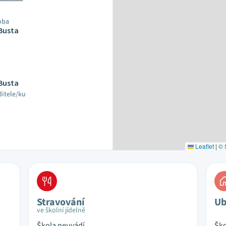
oba
 Busta
 Busta
ditele/ku
Leaflet
|
© 
Stravování
Ub
ve školní jídelně
Škola neuvádí
Ško