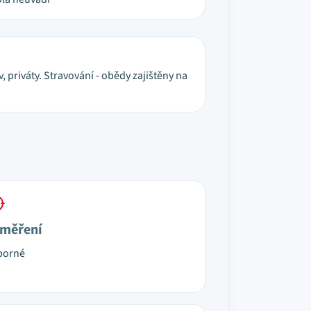
 priváty. Stravování - obědy zajištěny na
měření
borné