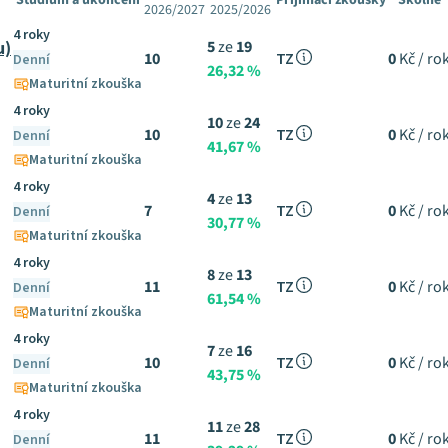
Studium a ukončení
Přijímací zkoušky
Školné
2026/2027
2025/2026
4 roky
u)
5
ze
19
10
TZ
0
Kč / ro
Denní
26,32 %
Maturitní zkouška
4 roky
10
ze
24
10
TZ
0
Kč / ro
Denní
41,67 %
Maturitní zkouška
4 roky
4
ze
13
7
TZ
0
Kč / ro
Denní
30,77 %
Maturitní zkouška
4 roky
8
ze
13
11
TZ
0
Kč / ro
Denní
61,54 %
Maturitní zkouška
4 roky
7
ze
16
10
TZ
0
Kč / ro
Denní
43,75 %
Maturitní zkouška
4 roky
11
ze
28
11
TZ
0
Kč / ro
Denní