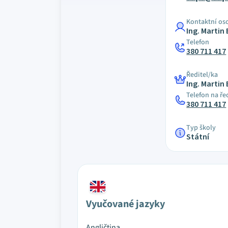
Kontaktní os
Ing. Martin
Telefon
380 711 417
Ředitel/ka
Ing. Martin
Telefon na ře
380 711 417
Typ školy
Státní
Vyučované jazyky
Angličtina