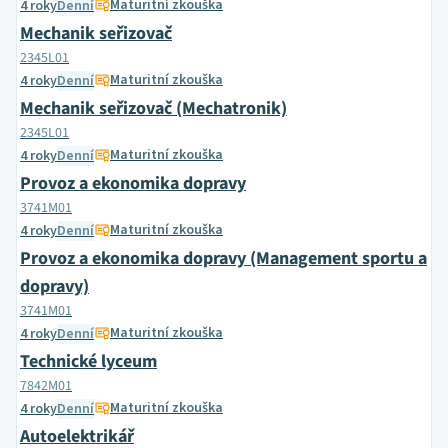
Maturitní zkouška
4 roky
Denní
Mechanik seřizovač
2345L01
Maturitní zkouška
4 roky
Denní
Mechanik seřizovač (Mechatronik)
2345L01
Maturitní zkouška
4 roky
Denní
Provoz a ekonomika dopravy
3741M01
Maturitní zkouška
4 roky
Denní
Provoz a ekonomika dopravy (Management sportu a
dopravy)
3741M01
Maturitní zkouška
4 roky
Denní
Technické lyceum
7842M01
Maturitní zkouška
4 roky
Denní
Autoelektrikář