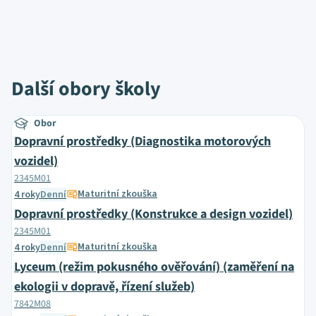
Další obory školy
Obor
Dopravní prostředky (Diagnostika motorových
vozidel)
2345M01
Maturitní zkouška
4 roky
Denní
Dopravní prostředky (Konstrukce a design vozidel)
2345M01
Maturitní zkouška
4 roky
Denní
Lyceum (režim pokusného ověřování) (zaměření na
ekologii v dopravě, řízení služeb)
7842M08