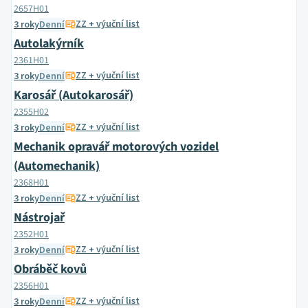
2657H01
ZZ + výuční list
3 roky
Denní
Autolakýrník
2361H01
ZZ + výuční list
3 roky
Denní
Karosář (Autokarosář)
2355H02
ZZ + výuční list
3 roky
Denní
Mechanik opravář motorových vozidel
(Automechanik)
2368H01
ZZ + výuční list
3 roky
Denní
Nástrojař
2352H01
ZZ + výuční list
3 roky
Denní
Obráběč kovů
2356H01
ZZ + výuční list
3 roky
Denní