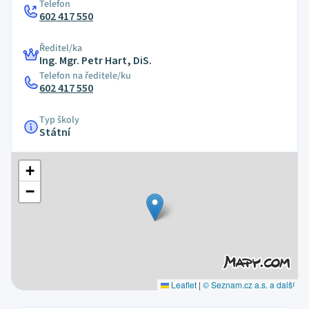
Telefon
602 417 550
Ředitel/ka
Ing. Mgr. Petr Hart, DiS.
Telefon na ředitele/ku
602 417 550
Typ školy
Státní
+
−
Leaflet
|
© Seznam.cz a.s. a další