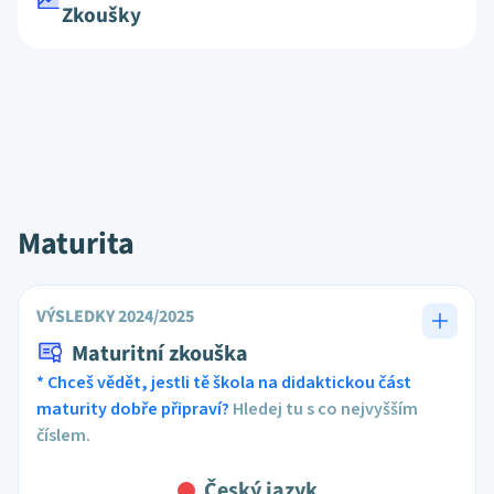
Zkoušky
Maturita
VÝSLEDKY 2024/2025
Maturitní zkouška
* Chceš vědět, jestli tě škola na didaktickou část
maturity dobře připraví?
Hledej tu s co nejvyšším
číslem.
Český jazyk