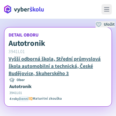
Open 
Uložit
DETAIL OBORU
Autotronik
3941L01
Vyšší odborná škola, Střední průmyslová
škola automobilní a technická, České
Budějovice, Skuherského 3
Obor
Autotronik
3941L01
Maturitní zkouška
4 roky
Denní