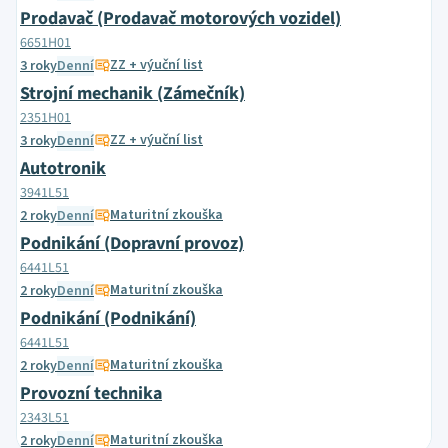
Prodavač (Prodavač motorových vozidel)
6651H01
ZZ + výuční list
3 roky
Denní
Strojní mechanik (Zámečník)
2351H01
ZZ + výuční list
3 roky
Denní
Autotronik
3941L51
Maturitní zkouška
2 roky
Denní
Podnikání (Dopravní provoz)
6441L51
Maturitní zkouška
2 roky
Denní
Podnikání (Podnikání)
6441L51
Maturitní zkouška
2 roky
Denní
Provozní technika
2343L51
Maturitní zkouška
2 roky
Denní