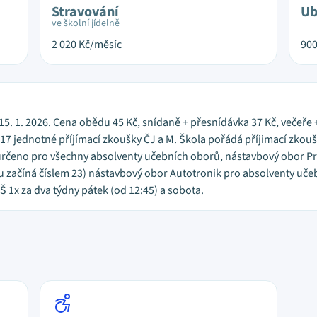
Stravování
Ub
ve školní jídelně
2 020
Kč/měsíc
90
, 15. 1. 2026. Cena obědu 45 Kč, snídaně + přesnídávka 37 Kč, večeře + 
017 jednotné příjímací zkoušky ČJ a M. Škola pořádá příjimací zkou
určeno pro všechny absolventy učebních oborů, nástavbový obor Pr
u začíná číslem 23) nástavbový obor Autotronik pro absolventy uč
1x za dva týdny pátek (od 12:45) a sobota.