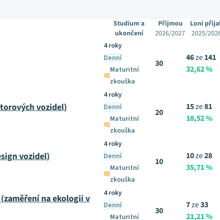
Studium a
Přijmou
Loni přija
ukončení
2026/2027
2025/202
4 roky
46
ze
141
Denní
30
32,62 %
Maturitní
zkouška
4 roky
torových vozidel)
15
ze
81
Denní
20
18,52 %
Maturitní
zkouška
4 roky
sign vozidel)
10
ze
28
Denní
10
35,71 %
Maturitní
zkouška
4 roky
(zaměření na ekologii v
7
ze
33
Denní
30
21,21 %
Maturitní