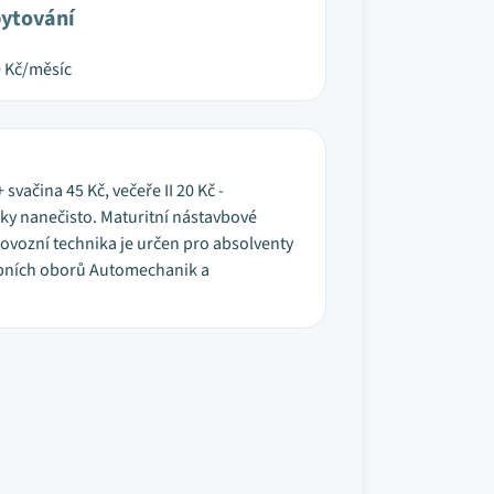
ytování
0
Kč/měsíc
svačina 45 Kč, večeře II 20 Kč -
šky nanečisto. Maturitní nástavbové
ovozní technika je určen pro absolventy
ebních oborů Automechanik a