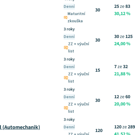
25
ze
83
Denní
30
30,12 %
Maturitní
zkouška
3 roky
30
ze
125
Denní
30
24,00 %
ZZ + výuční
list
3 roky
7
ze
32
Denní
15
21,88 %
ZZ + výuční
list
3 roky
12
ze
60
Denní
30
20,00 %
ZZ + výuční
list
3 roky
l (Automechanik)
120
ze
289
Denní
120
41,52 %
ZZ + výuční