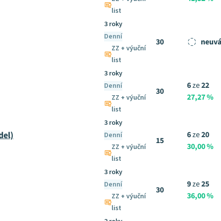
list
3 roky
Denní
30
neuvá
ZZ + výuční
list
3 roky
6
ze
22
Denní
30
27,27 %
ZZ + výuční
list
3 roky
del)
6
ze
20
Denní
15
30,00 %
ZZ + výuční
list
3 roky
9
ze
25
Denní
30
36,00 %
ZZ + výuční
list