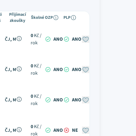
li
Přijímací
Školné
OZP
PLP
6
zkoušky
0
Kč /
ČJ, M
ANO
ANO
rok
0
Kč /
ČJ, M
ANO
ANO
rok
0
Kč /
ČJ, M
ANO
ANO
rok
0
Kč /
ČJ, M
ANO
NE
rok