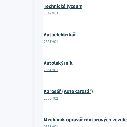
Technické lyceum
7842M01
Autoelektrikář
2657H01
Autolakýrník
2361H01
Karosář (Autokarosář)
2355H02
Mechanik opravář motorových vozide
2368H01