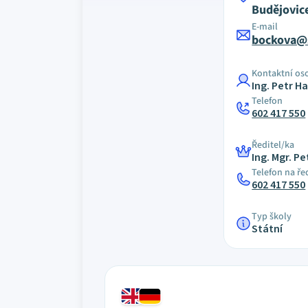
Budějovic
E-mail
bockova@
Kontaktní os
Ing. Petr Ha
Telefon
602 417 550
Ředitel/ka
Ing. Mgr. Pe
Telefon na ře
602 417 550
Typ školy
Státní