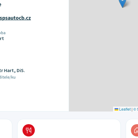
e
spsautocb.cz
oba
rt
tr Hart, DiS.
ditele/ku
Leaflet
|
© 