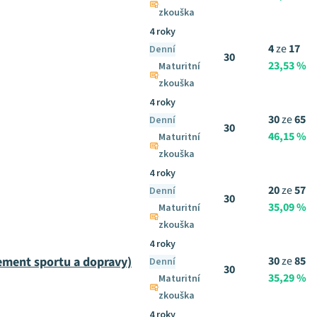
zkouška
4 roky
4
ze
17
Denní
30
23,53 %
Maturitní
zkouška
4 roky
30
ze
65
Denní
30
46,15 %
Maturitní
zkouška
4 roky
20
ze
57
Denní
30
35,09 %
Maturitní
zkouška
4 roky
ment sportu a dopravy)
30
ze
85
Denní
30
35,29 %
Maturitní
zkouška
4 roky