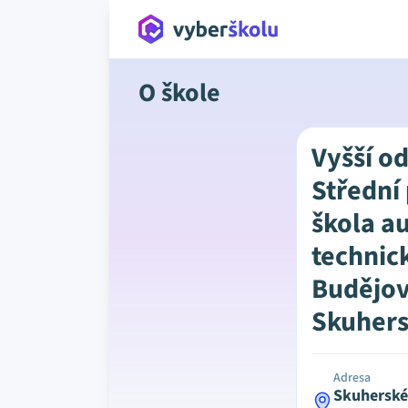
O škole
Vyšší o
Střední
škola a
technic
Budějov
Skuhers
Adresa
Skuherské