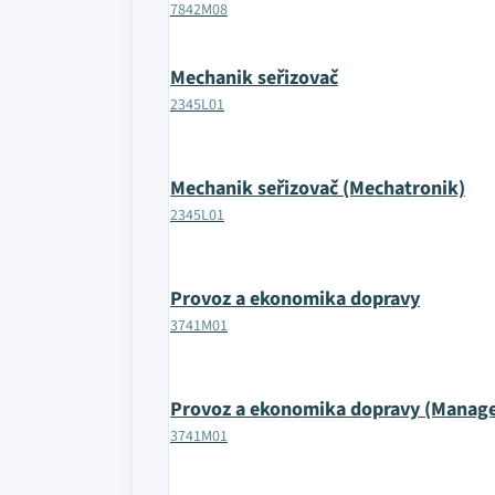
7842M08
Mechanik seřizovač
2345L01
Mechanik seřizovač (Mechatronik)
2345L01
Provoz a ekonomika dopravy
3741M01
Provoz a ekonomika dopravy (Manage
3741M01