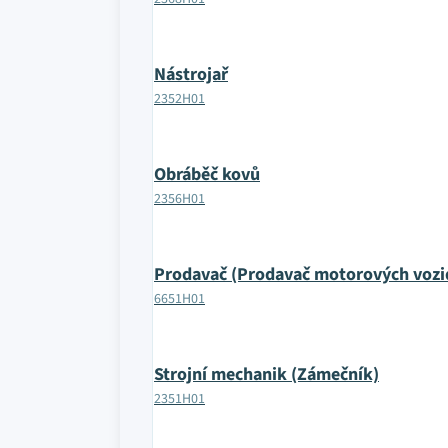
Nástrojař
2352H01
Obráběč kovů
2356H01
Prodavač (Prodavač motorových vozi
6651H01
Strojní mechanik (Zámečník)
2351H01