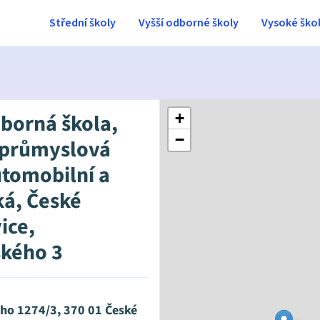
Střední školy
Vyšší odborné školy
Vysoké ško
dborná škola,
+
−
 průmyslová
utomobilní a
ká, České
ice,
kého 3
ho 1274/3, 370 01 České