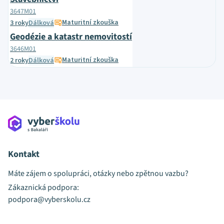
3647M01
Maturitní zkouška
3 roky
Dálková
Geodézie a katastr nemovitostí
3646M01
Maturitní zkouška
2 roky
Dálková
Kontakt
Máte zájem o spolupráci, otázky nebo zpětnou vazbu?
Zákaznická podpora:
podpora@vyberskolu.cz