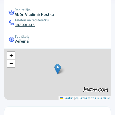
Ředitel/ka
RNDr. Vladimír Kostka
Telefon na ředitele/ku
387 001 415
Typ školy
Veřejná
+
−
Leaflet
|
© Seznam.cz a.s. a další