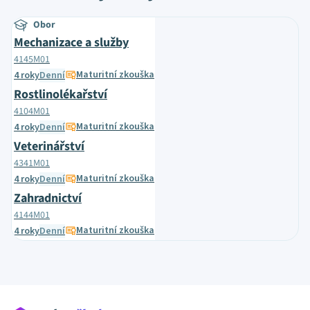
Obor
Mechanizace a služby
4145M01
Maturitní zkouška
4 roky
Denní
Rostlinolékařství
4104M01
Maturitní zkouška
4 roky
Denní
Veterinářství
4341M01
Maturitní zkouška
4 roky
Denní
Zahradnictví
4144M01
Maturitní zkouška
4 roky
Denní