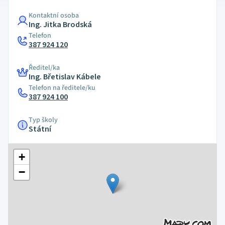
Kontaktní osoba
Ing. Jitka Brodská
Telefon
387 924 120
Ředitel/ka
Ing. Břetislav Kábele
Telefon na ředitele/ku
387 924 100
Typ školy
Státní
+
−