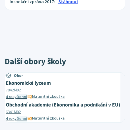
Inspekční zpráva 2017:
Stáhnout
Další obory školy
Obor
Ekonomické lyceum
7842M02
Maturitní zkouška
4 roky
Denní
Obchodní akademie (Ekonomika a podnikání v EU)
6341M02
Maturitní zkouška
4 roky
Denní