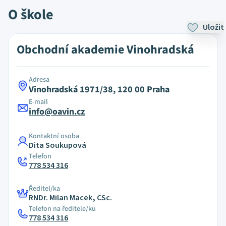
O škole
Uložit
Obchodní akademie Vinohradská
Adresa
Vinohradská 1971/38, 120 00 Praha
E-mail
info@oavin.cz
Kontaktní osoba
Dita Soukupová
Telefon
778 534 316
Ředitel/ka
RNDr. Milan Macek, CSc.
Telefon na ředitele/ku
778 534 316