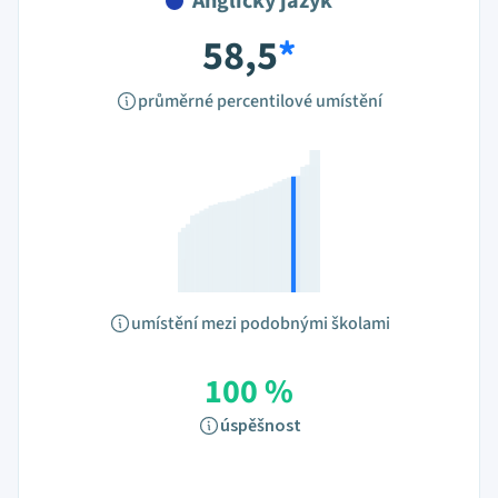
Anglický jazyk
58,5
*
průměrné percentilové umístění
umístění mezi podobnými školami
100 %
úspěšnost