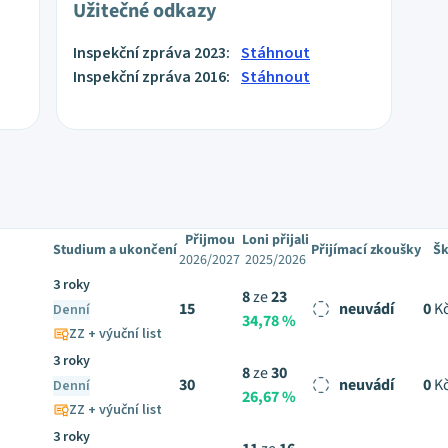
Užitečné odkazy
Inspekční zpráva 2023:
Stáhnout
Inspekční zpráva 2016:
Stáhnout
Přijmou
Loni přijali
Studium a ukončení
Přijímací zkoušky
Šk
2026/2027
2025/2026
3 roky
8
ze
23
15
neuvádí
0
Kč
Denní
34,78 %
ZZ + výuční list
3 roky
8
ze
30
30
neuvádí
0
Kč
Denní
26,67 %
ZZ + výuční list
3 roky