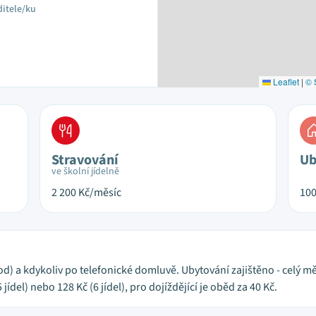
ditele/ku
Leaflet
|
© 
Stravování
Ub
ve školní jídelně
2 200
Kč/měsíc
10
od) a kdykoliv po telefonické domluvě. Ubytování zajištěno - celý mě
ídel) nebo 128 Kč (6 jídel), pro dojíždějící je oběd za 40 Kč.