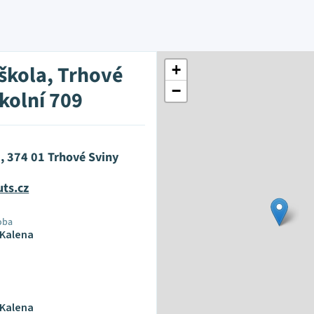
 škola, Trhové
+
−
kolní 709
, 374 01 Trhové Sviny
ts.cz
oba
 Kalena
 Kalena