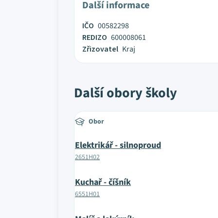
Další informace
IČO
00582298
REDIZO
600008061
Zřizovatel
Kraj
Další obory školy
Obor
Elektrikář - silnoproud
2651H02
Kuchař - číšník
6551H01