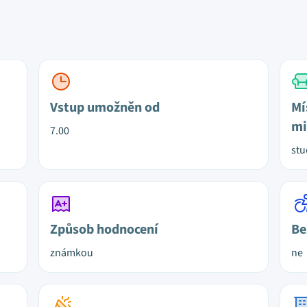
Vstup umožněn od
Mí
mi
7.00
stu
Způsob hodnocení
Be
známkou
ne