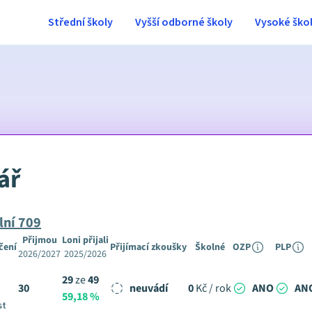
Střední školy
Vyšší odborné školy
Vysoké ško
ář
lní 709
Přijmou
Loni přijali
čení
Přijímací zkoušky
Školné
OZP
PLP
2026/2027
2025/2026
29
ze
49
30
neuvádí
0
Kč / rok
ANO
AN
59,18 %
st