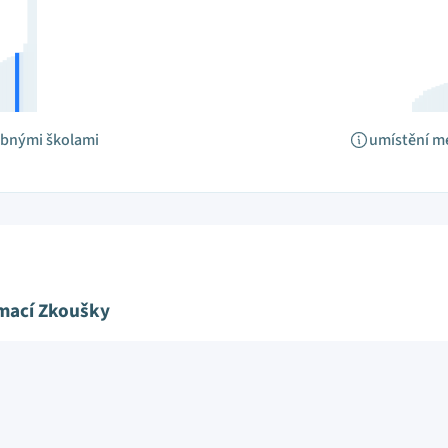
obnými školami
umístění m
ímací Zkoušky