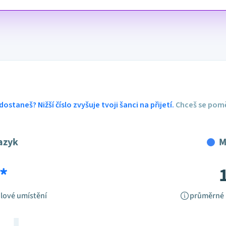
dostaneš? Nižší číslo zvyšuje tvoji šanci na přijetí.
Chceš se pomě
azyk
M
*
lové umístění
průměrné 