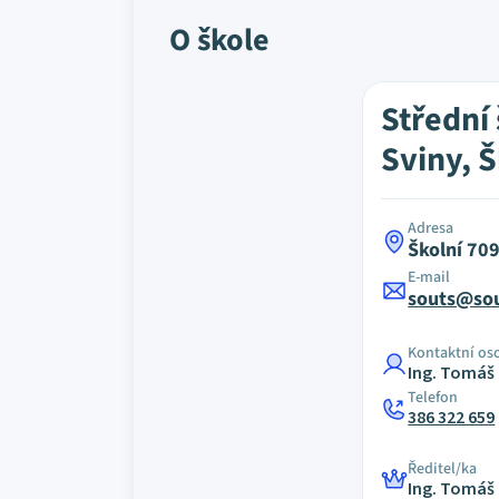
O škole
Střední
Sviny, Š
Adresa
Školní 709
E-mail
souts@sou
Kontaktní os
Ing. Tomáš
Telefon
386 322 659
Ředitel/ka
Ing. Tomáš