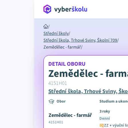
/
Střední školy
/
Střední škola, Trhové Sviny, Školní 709
/
Zemědělec - farmář
/
DETAIL OBORU
Zemědělec - farm
4151H01
Střední škola, Trhové Sviny, Ško
Obor
Studium a ukon
3 roky
Zemědělec - farmář
Denní
4151H01
ZZ + výuční li