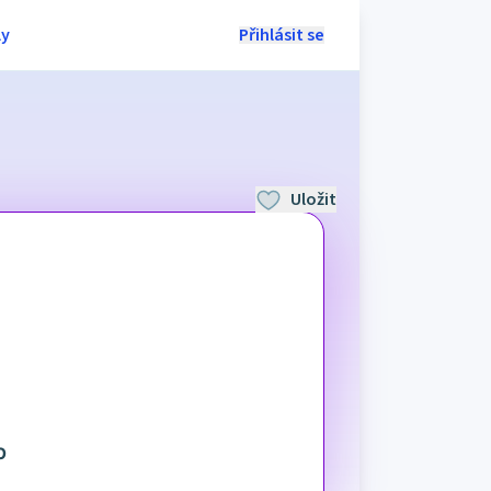
ly
Přihlásit se
Uložit
O