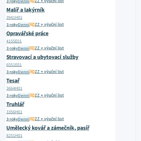
ZZ + výuční list
3 roky
Denní
Malíř a lakýrník
3941H01
ZZ + výuční list
3 roky
Denní
Opravářské práce
4155E01
ZZ + výuční list
3 roky
Denní
Stravovací a ubytovací služby
6551E01
ZZ + výuční list
3 roky
Denní
Tesař
3664H01
ZZ + výuční list
3 roky
Denní
Truhlář
3356H01
ZZ + výuční list
3 roky
Denní
Umělecký kovář a zámečník, pasíř
8251H01