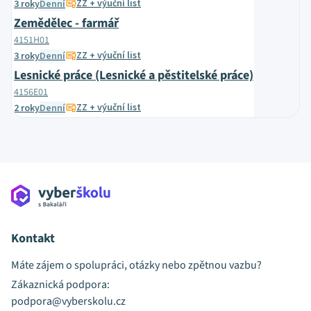
ZZ + výuční list
3 roky
Denní
Zemědělec - farmář
4151H01
ZZ + výuční list
3 roky
Denní
Lesnické práce (Lesnické a pěstitelské práce)
4156E01
ZZ + výuční list
2 roky
Denní
Kontakt
Máte zájem o spolupráci, otázky nebo zpětnou vazbu?
Zákaznická podpora:
podpora@vyberskolu.cz