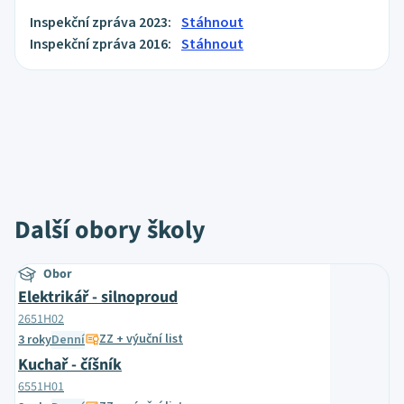
Inspekční zpráva 2023:
Stáhnout
Inspekční zpráva 2016:
Stáhnout
Další obory školy
Obor
Elektrikář - silnoproud
2651H02
ZZ + výuční list
3 roky
Denní
Kuchař - číšník
6551H01