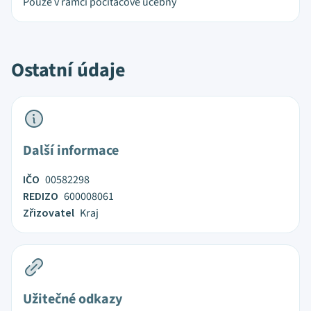
Pouze v rámci počítačové učebny
Ostatní údaje
Další informace
IČO
00582298
REDIZO
600008061
Zřizovatel
Kraj
Užitečné odkazy