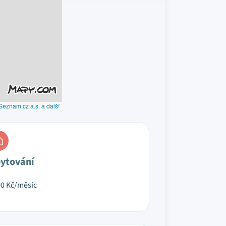
Seznam.cz a.s. a další
ytování
00
Kč/měsíc