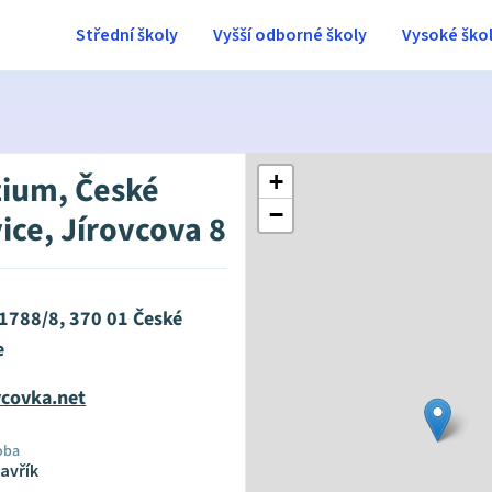
Střední školy
Vyšší odborné školy
Vysoké ško
ium, České
+
−
ice, Jírovcova 8
 1788/8, 370 01 České
e
vcovka.net
oba
Kavřík