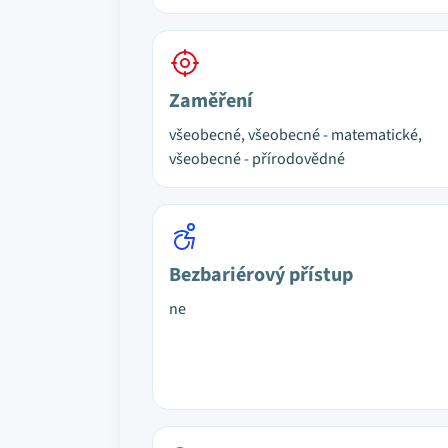
Zaměření
všeobecné, všeobecné - matematické,
všeobecné - přírodovědné
Bezbariérový přístup
ne