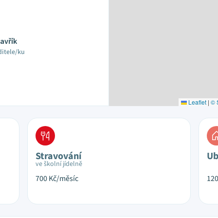
Kavřík
ditele/ku
Leaflet
|
© 
Stravování
Ub
ve školní jídelně
700
Kč/měsíc
12