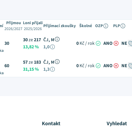
Přijmou
Loni přijali
ní
Přijímací zkoušky
Školné
OZP
PLP
2026/2027
2025/2026
30
ze
217
ČJ, M
30
0
Kč / rok
ANO
NE
13,82 %
1,0
ka
57
ze
183
ČJ, M
60
0
Kč / rok
ANO
NE
31,15 %
1,3
ka
Kontakt
Vyhledat