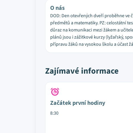
O nás
DOD: Den otevřených dveří proběhne ve čt
předmětů a matematiky. PZ: celostátní test
důraz na komunikaci mezi žákem a učitelem
plánů jsou i zážitkové kurzy (lyžařský, s
přípravu žáků na vysokou školu a účast ž
Zajímavé informace
Začátek první hodiny
8:30