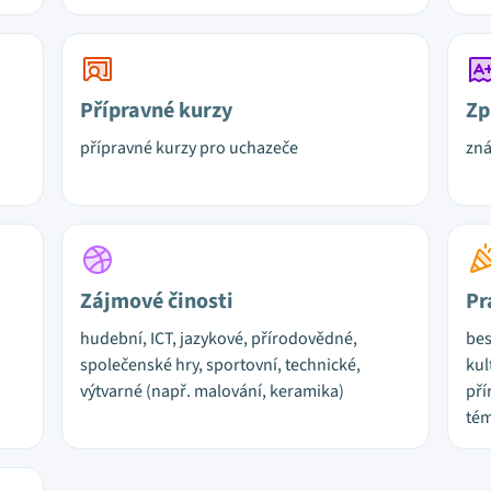
Přípravné kurzy
Zp
přípravné kurzy pro uchazeče
zn
Zájmové činosti
Pr
hudební, ICT, jazykové, přírodovědné,
bes
společenské hry, sportovní, technické,
kul
výtvarné (např. malování, keramika)
pří
tém