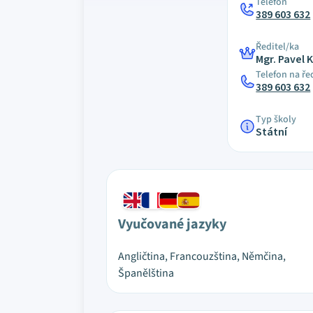
Telefon
389 603 632
Ředitel/ka
Mgr. Pavel 
Telefon na ře
389 603 632
Typ školy
Státní
Vyučované jazyky
Angličtina, Francouzština, Němčina,
Španělština