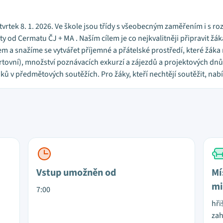
vrtek 8. 1. 2026. Ve škole jsou třídy s všeobecným zaměřením i s 
y od Cermatu ČJ + MA . Naším cílem je co nejkvalitněji připravit žák
 a snažíme se vytvářet příjemné a přátelské prostředí, které žáka
portovní), množství poznávacích exkurzí a zájezdů a projektových dnů
áků v předmětových soutěžích. Pro žáky, kteří nechtějí soutěžit, n
Vstup umožněn od
Mí
mi
7:00
hři
za