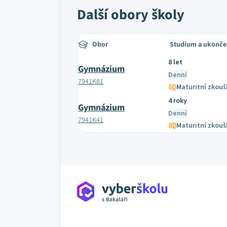
Další obory školy
Obor
Studium a ukonče
8 let
Gymnázium
Denní
7941K81
Maturitní zkouš
4 roky
Gymnázium
Denní
7941K41
Maturitní zkouš