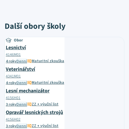
Další obory školy
Obor
Lesnictví
4146M01
Maturitní zkouška
4 roky
Denní
Veterinářství
4341M01
Maturitní zkouška
4 roky
Denní
Lesní mechanizátor
4156H01
ZZ + výuční list
3 roky
Denní
Opravář lesnických strojů
4156H02
ZZ + výuční list
3 roky
Denní