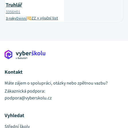
Truhlář
3356H01
ZZ + výuční list
3 roky
Denní
Kontakt
Máte zájem o spolupráci, otázky nebo zpětnou vazbu?
Zákaznická podpora:
podpora@vyberskolu.cz
Vyhledat
Střední školy