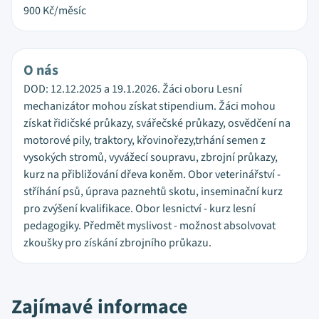
900
Kč/měsíc
O nás
DOD: 12.12.2025 a 19.1.2026. Žáci oboru Lesní
mechanizátor mohou získat stipendium. Žáci mohou
získat řidičské průkazy, svářečské průkazy, osvědčení na
motorové pily, traktory, křovinořezy,trhání semen z
vysokých stromů, vyvážecí soupravu, zbrojní průkazy,
kurz na přibližování dřeva koněm. Obor veterinářství -
stříhání psů, úprava paznehtů skotu, inseminační kurz
pro zvýšení kvalifikace. Obor lesnictví - kurz lesní
pedagogiky. Předmět myslivost - možnost absolvovat
zkoušky pro získání zbrojního průkazu.
Zajímavé informace