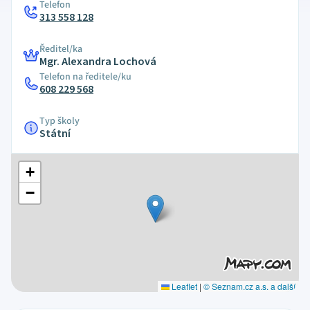
Telefon
313 558 128
Ředitel/ka
Mgr. Alexandra Lochová
Telefon na ředitele/ku
608 229 568
Typ školy
Státní
+
−
Leaflet
|
© Seznam.cz a.s. a další