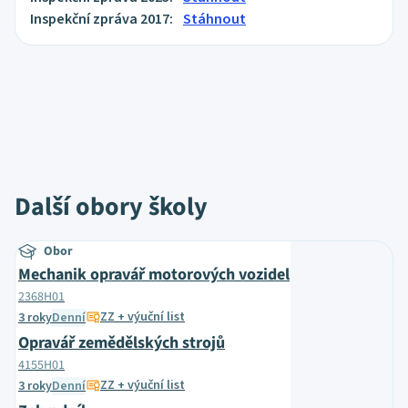
Inspekční zpráva 2017:
Stáhnout
Další obory školy
Obor
Mechanik opravář motorových vozidel
2368H01
ZZ + výuční list
3 roky
Denní
Opravář zemědělských strojů
4155H01
ZZ + výuční list
3 roky
Denní