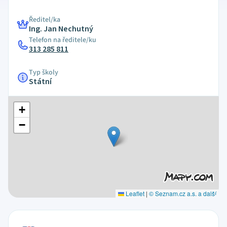
Ředitel/ka
Ing. Jan Nechutný
Telefon na ředitele/ku
313 285 811
Typ školy
Státní
+
−
Leaflet
|
© Seznam.cz a.s. a další