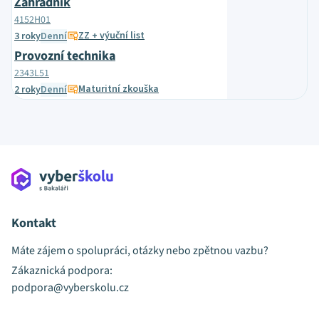
Zahradník
4152H01
ZZ + výuční list
3 roky
Denní
Provozní technika
2343L51
Maturitní zkouška
2 roky
Denní
Kontakt
Máte zájem o spolupráci, otázky nebo zpětnou vazbu?
Zákaznická podpora:
podpora@vyberskolu.cz