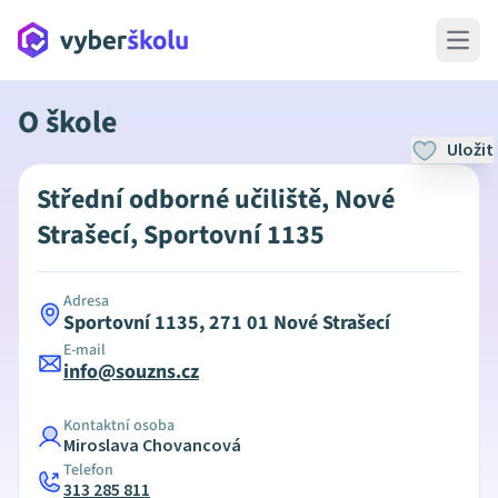
Open 
O škole
Uložit
Střední odborné učiliště, Nové
Strašecí, Sportovní 1135
Adresa
Sportovní 1135, 271 01 Nové Strašecí
E-mail
info@souzns.cz
Kontaktní osoba
Miroslava Chovancová
Telefon
313 285 811