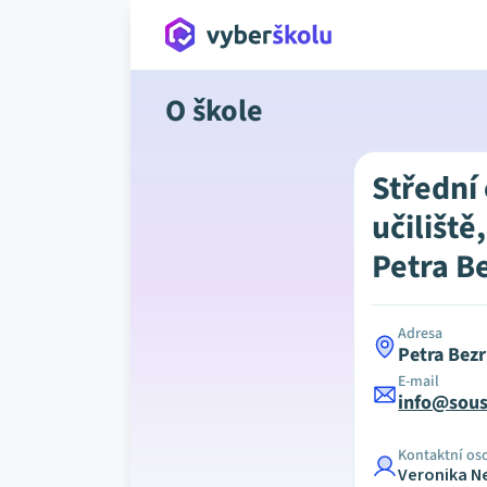
O škole
Střední
učiliště
Petra B
Adresa
Petra Bez
E-mail
info@sous
Kontaktní os
Veronika N