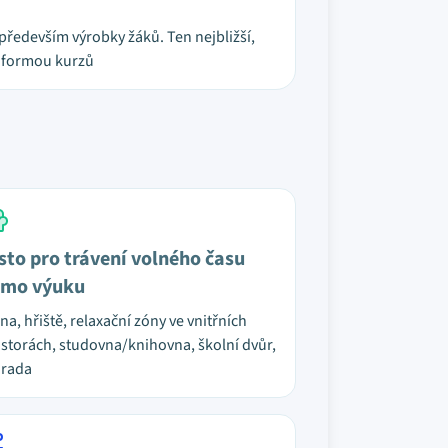
 především výrobky žáků. Ten nejbližší,
cí formou kurzů
sto pro trávení volného času
mo výuku
na, hřiště, relaxační zóny ve vnitřních
storách, studovna/knihovna, školní dvůr,
hrada