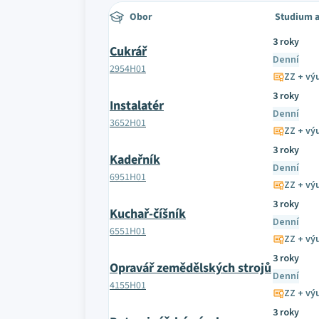
Obor
Studium a
3 roky
Cukrář
Denní
2954H01
ZZ + výu
3 roky
Instalatér
Denní
3652H01
ZZ + výu
3 roky
Kadeřník
Denní
6951H01
ZZ + výu
3 roky
Kuchař-číšník
Denní
6551H01
ZZ + výu
3 roky
Opravář zemědělských strojů
Denní
4155H01
ZZ + výu
3 roky