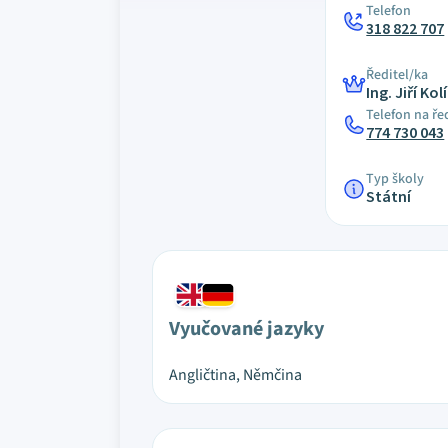
Telefon
318 822 707
Ředitel/ka
Ing. Jiří Kol
Telefon na ře
774 730 043
Typ školy
Státní
Vyučované jazyky
Angličtina, Němčina