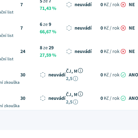
5
ze
7
7
neuvádí
0
Kč / rok
NE
71,43 %
ční list
6
ze
9
7
neuvádí
0
Kč / rok
NE
66,67 %
ční list
8
ze
29
24
neuvádí
0
Kč / rok
NE
27,59 %
ční list
ČJ, M
30
neuvádí
0
Kč / rok
AN
2,5
ní zkouška
ČJ, M
30
neuvádí
0
Kč / rok
AN
2,5
ní zkouška