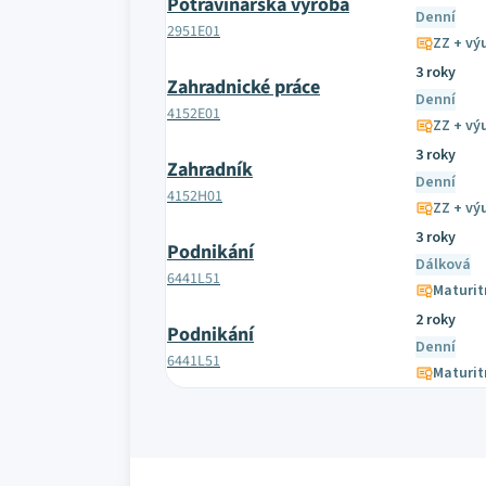
Potravinářská výroba
Denní
2951E01
ZZ + výu
3 roky
Zahradnické práce
Denní
4152E01
ZZ + výu
3 roky
Zahradník
Denní
4152H01
ZZ + výu
3 roky
Podnikání
Dálková
6441L51
Maturit
2 roky
Podnikání
Denní
6441L51
Maturit