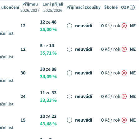
Přijmou
Loni přijali
 ukončení
Přijímací zkoušky
Školné
OZP
2026/2027
2025/2026
12
ze
48
12
neuvádí
0
Kč / rok
NE
25,00 %
ční list
5
ze
14
12
neuvádí
0
Kč / rok
NE
35,71 %
ční list
30
ze
88
30
neuvádí
0
Kč / rok
NE
34,09 %
ční list
11
ze
33
24
neuvádí
0
Kč / rok
NE
33,33 %
ční list
10
ze
23
15
neuvádí
0
Kč / rok
NE
43,48 %
ční list