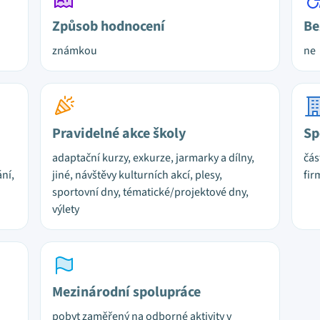
Způsob hodnocení
Be
známkou
ne
Pravidelné akce školy
Sp
adaptační kurzy, exkurze, jarmarky a dílny,
čás
ání,
jiné, návštěvy kulturních akcí, plesy,
fir
sportovní dny, tématické/projektové dny,
výlety
Mezinárodní spolupráce
pobyt zaměřený na odborné aktivity v