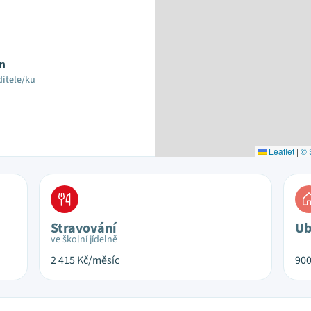
ín
ditele/ku
Leaflet
|
© 
Stravování
Ub
ve školní jídelně
2 415
Kč/měsíc
90