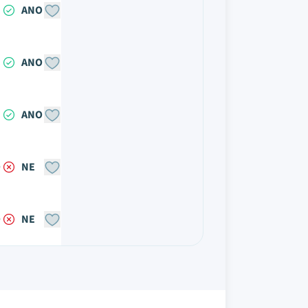
ANO
ANO
ANO
O
NE
O
NE