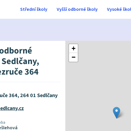
Střední školy
Vyšší odborné školy
Vysoké ško
 odborné
+
−
, Sedlčany,
ezruče 364
ruče 364, 264 01 Sedlčany
edlcany.cz
oba
ešlehová