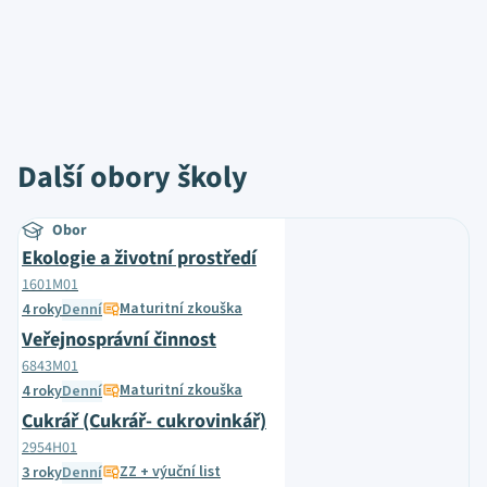
Další obory školy
Obor
Ekologie a životní prostředí
1601M01
Maturitní zkouška
4 roky
Denní
Veřejnosprávní činnost
6843M01
Maturitní zkouška
4 roky
Denní
Cukrář (Cukrář- cukrovinkář)
2954H01
ZZ + výuční list
3 roky
Denní