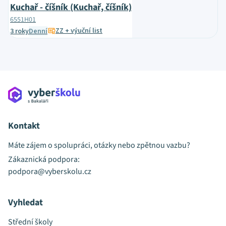
Kuchař - číšník (Kuchař, číšník)
6551H01
ZZ + výuční list
3 roky
Denní
Kontakt
Máte zájem o spolupráci, otázky nebo zpětnou vazbu?
Zákaznická podpora:
podpora@vyberskolu.cz
Vyhledat
Střední školy