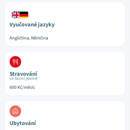
Vyučované jazyky
Angličtina, Němčina
Stravování
ve školní jídelně
600
Kč/měsíc
Ubytování