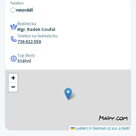
Telefon
neuvádí
Ředitel/ka
Mgr. Radek Coufal
Telefon na ředitele/ku
736 622 550
Typ školy
Státní
+
−
Leaflet
|
© Seznam.cz a.s. a další