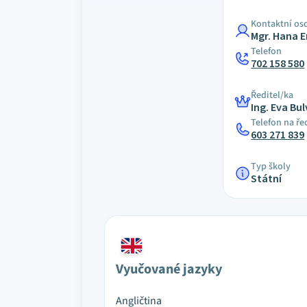
Kontaktní os
Mgr. Hana 
Telefon
702 158 580
Ředitel/ka
Ing. Eva Bu
Telefon na ře
603 271 839
Typ školy
Státní
Vyučované jazyky
Angličtina