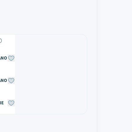
ANO
ANO
NE