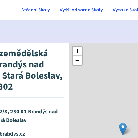
Střední školy
Vyšší odborné školy
Vysoké ško
 zemědělská
+
−
Brandýs nad
 Stará Boleslav,
302
2/8, 250 01 Brandýs nad
rá Boleslav
brabdys.cz