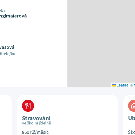
oba
Englmaierová
lvasová
ditele/ku
Leaflet
|
© 
Stravování
Ub
ve školní jídelně
860
Kč/měsíc
Ško