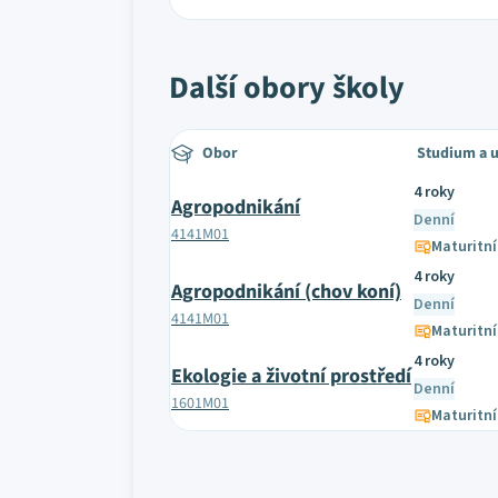
Další obory školy
Obor
Studium a 
4 roky
Agropodnikání
Denní
4141M01
Maturitní
4 roky
Agropodnikání (chov koní)
Denní
4141M01
Maturitní
4 roky
Ekologie a životní prostředí
Denní
1601M01
Maturitní