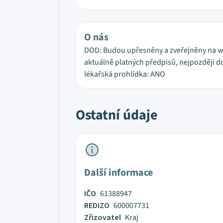
O nás
DOD: Budou upřesněny a zveřejněny na web
aktuálně platných předpisů, nejpozději do
lékařská prohlídka: ANO
Ostatní údaje
Další informace
IČO
61388947
REDIZO
600007731
Zřizovatel
Kraj