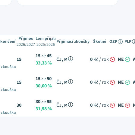
Přijmou
Loni přijali
ukončení
Přijímací zkoušky
Školné
OZP
PLP
2026/2027
2025/2026
15
ze
45
15
ČJ, M
0
Kč / rok
NE
33,33 %
 zkouška
15
ze
50
15
ČJ, M
0
Kč / rok
NE
30,00 %
 zkouška
30
ze
95
30
ČJ, M
0
Kč / rok
NE
31,58 %
 zkouška