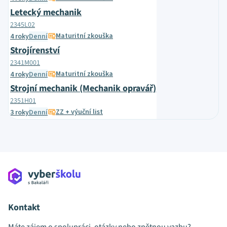
Letecký mechanik
2345L02
Maturitní zkouška
4 roky
Denní
Strojírenství
2341M001
Maturitní zkouška
4 roky
Denní
Strojní mechanik (Mechanik opravář)
2351H01
ZZ + výuční list
3 roky
Denní
Kontakt