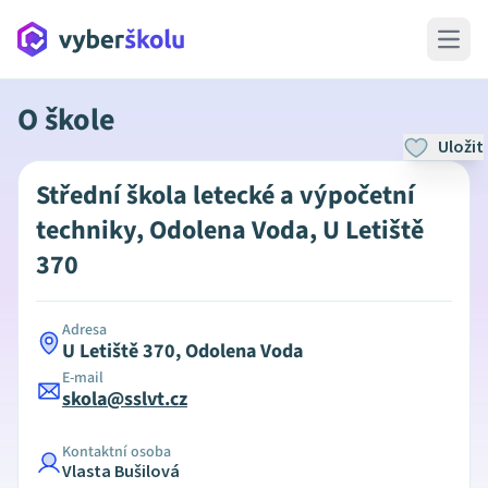
Open 
O škole
Uložit
Střední škola letecké a výpočetní
techniky, Odolena Voda, U Letiště
370
Adresa
U Letiště 370, Odolena Voda
E-mail
skola@sslvt.cz
Kontaktní osoba
Vlasta Bušilová