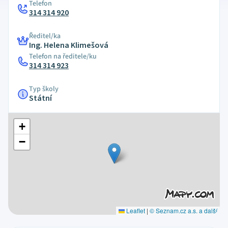
Telefon
314 314 920
Ředitel/ka
Ing. Helena Klimešová
Telefon na ředitele/ku
314 314 923
Typ školy
Státní
+
−
Leaflet
|
© Seznam.cz a.s. a další