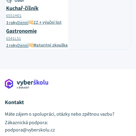
Obor
Kuchař-číšník
6551H01
ZZ + výuční list
3 roky
Denní
Gastronomie
6541L51
Maturitní zkouška
2 roky
Denní
Kontakt
Máte zájem o spolupráci, otázky nebo zpětnou vazbu?
Zákaznická podpora:
podpora@vyberskolu.cz