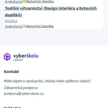
Maturitní zkouška
4 roky
Denní
Textilní výtvarnictví (Design interiéru a bytových
doplňků)
8241M14
Maturitní zkouška
4 roky
Denní
Kontakt
Máte zájem o spolupráci, otázky nebo zpětnou vazbu?
Zákaznická podpora:
podpora@vyberskolu.cz