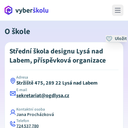
Open 
O škole
Uložit
Střední škola designu Lysá nad
Labem, příspěvková organizace
Adresa
Stržiště 475, 289 22 Lysá nad Labem
E-mail
sekretariat@ogdlysa.cz
Kontaktní osoba
Jana Procházková
Telefon
724 537 780