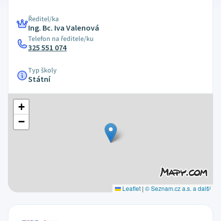
Ředitel/ka
Ing. Bc. Iva Valenová
Telefon na ředitele/ku
325 551 074
Typ školy
Státní
+
−
Leaflet
|
© Seznam.cz a.s. a další