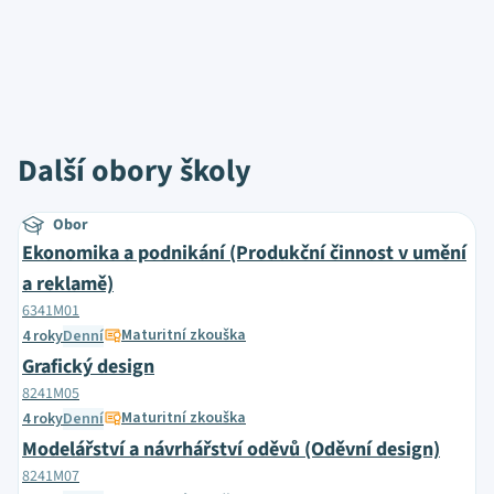
Další obory školy
Obor
Ekonomika a podnikání (Produkční činnost v umění
a reklamě)
6341M01
Maturitní zkouška
4 roky
Denní
Grafický design
8241M05
Maturitní zkouška
4 roky
Denní
Modelářství a návrhářství oděvů (Oděvní design)
8241M07