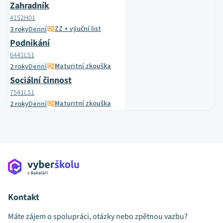
Zahradník
4152H01
ZZ + výuční list
3 roky
Denní
Podnikání
6441L51
Maturitní zkouška
2 roky
Denní
Sociální činnost
7541L51
Maturitní zkouška
2 roky
Denní
Kontakt
Máte zájem o spolupráci, otázky nebo zpětnou vazbu?