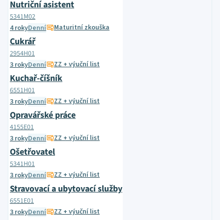
Nutriční asistent
5341M02
Maturitní zkouška
4 roky
Denní
Cukrář
2954H01
ZZ + výuční list
3 roky
Denní
Kuchař-číšník
6551H01
ZZ + výuční list
3 roky
Denní
Opravářské práce
4155E01
ZZ + výuční list
3 roky
Denní
Ošetřovatel
5341H01
ZZ + výuční list
3 roky
Denní
Stravovací a ubytovací služby
6551E01
ZZ + výuční list
3 roky
Denní