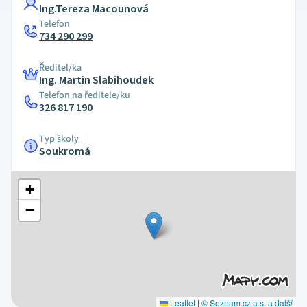
Ing.Tereza Macounová
Telefon
734 290 299
Ředitel/ka
Ing. Martin Slabihoudek
Telefon na ředitele/ku
326 817 190
Typ školy
Soukromá
+
−
Leaflet
|
© Seznam.cz a.s. a další