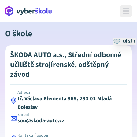
Open 
O škole
Uložit
ŠKODA AUTO a.s., Střední odborné
učiliště strojírenské, odštěpný
závod
Adresa
tř. Václava Klementa 869, 293 01 Mladá
Boleslav
E-mail
sou@skoda-auto.cz
Kontaktní osoba