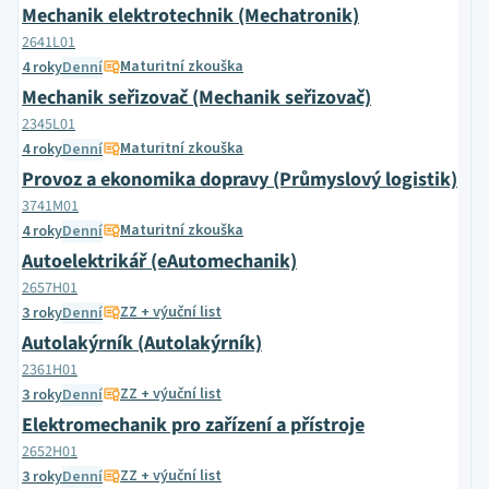
Mechanik elektrotechnik (Mechatronik)
2641L01
Maturitní zkouška
4 roky
Denní
Mechanik seřizovač (Mechanik seřizovač)
2345L01
Maturitní zkouška
4 roky
Denní
Provoz a ekonomika dopravy (Průmyslový logistik)
3741M01
Maturitní zkouška
4 roky
Denní
Autoelektrikář (eAutomechanik)
2657H01
ZZ + výuční list
3 roky
Denní
Autolakýrník (Autolakýrník)
2361H01
ZZ + výuční list
3 roky
Denní
Elektromechanik pro zařízení a přístroje
2652H01
ZZ + výuční list
3 roky
Denní