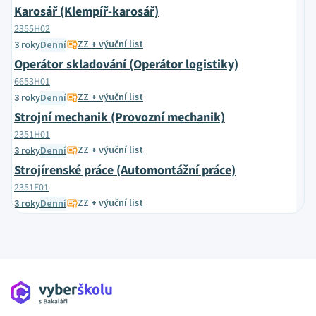
Karosář (Klempíř-karosář)
2355H02
ZZ + výuční list
3 roky
Denní
Operátor skladování (Operátor logistiky)
6653H01
ZZ + výuční list
3 roky
Denní
Strojní mechanik (Provozní mechanik)
2351H01
ZZ + výuční list
3 roky
Denní
Strojírenské práce (Automontážní práce)
2351E01
ZZ + výuční list
3 roky
Denní