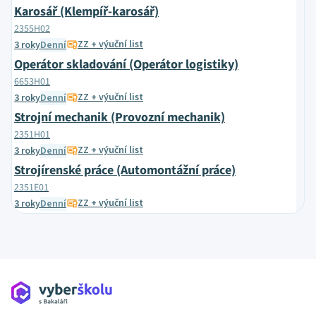
Karosář (Klempíř-karosář)
2355H02
ZZ + výuční list
3 roky
Denní
Operátor skladování (Operátor logistiky)
6653H01
ZZ + výuční list
3 roky
Denní
Strojní mechanik (Provozní mechanik)
2351H01
ZZ + výuční list
3 roky
Denní
Strojírenské práce (Automontážní práce)
2351E01
ZZ + výuční list
3 roky
Denní