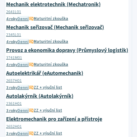
Mechanik elektrotechnik (Mechatronik)
2641L01
Maturitní zkouška
4 roky
Denní
Mechanik seřizovač (Mechanik seřizovač)
2345L01
Maturitní zkouška
4 roky
Denní
Provoz a ekonomika dopravy (Průmyslový logistik)
3741M01
Maturitní zkouška
4 roky
Denní
Autoelektrikář (eAutomechanik)
2657H01
ZZ + výuční list
3 roky
Denní
Autolakýrník (Autolakýrník)
2361H01
ZZ + výuční list
3 roky
Denní
Elektromechanik pro zařízení a přístroje
2652H01
ZZ + výuční list
3 roky
Denní