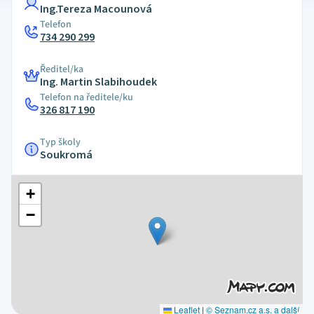
Ing.Tereza Macounová
Telefon
734 290 299
Ředitel/ka
Ing. Martin Slabihoudek
Telefon na ředitele/ku
326 817 190
Typ školy
Soukromá
+
−
Leaflet
|
© Seznam.cz a.s. a další