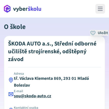
Open 
O škole
Uložit
ŠKODA AUTO a.s., Střední odborné
učiliště strojírenské, odštěpný
závod
Adresa
tř. Václava Klementa 869, 293 01 Mladá
Boleslav
E-mail
sou@skoda-auto.cz
Kontaktní osoba