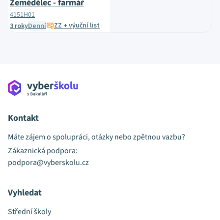
Zemědělec - farmář
4151H01
ZZ + výuční list
3 roky
Denní
Kontakt
Máte zájem o spolupráci, otázky nebo zpětnou vazbu?
Zákaznická podpora:
podpora@vyberskolu.cz
Vyhledat
Střední školy