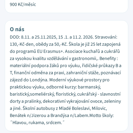
900
Kč/měsíc
O nás
DOD: 8.11. a 25.11.2025, 15 .1. a 11.2. 2026. Stravování:
130,-Kč-den, obědy za 50,-Kč. Škola je již 25 let zapojená
do programů EU Erasmus+. Asociace kuchařů a cukrářů
za vysokou kvalitu vzdělávání v gastronomii,. Benefity :
materiální podpora žáků pro výuku, řidičské průkazy B a
T, finanční odměna za praxi, zahraniční stáže, poznávací
zájezd do Londýna. Moderní výukové prostory pro
praktickou výuku, odborné kurzy: barmanský,
baristický,someliérský, floristický, cukrářský - slavnostní
dorty a pralinky, dekorativní vykrajování ovoce, zeleniny
a jiné. Školní autobusy z Mladé Boleslavi, Milovic,
Benátek n/Jizerou a Brandýsa n/Labem.Motto školy:
˝Hlavou, rukama, srdcem.˝