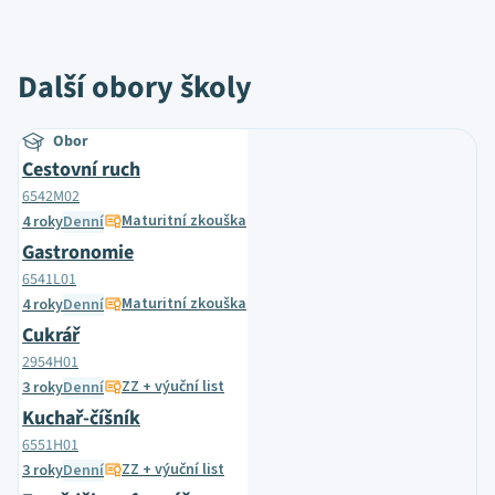
Další obory školy
Obor
Cestovní ruch
6542M02
Maturitní zkouška
4 roky
Denní
Gastronomie
6541L01
Maturitní zkouška
4 roky
Denní
Cukrář
2954H01
ZZ + výuční list
3 roky
Denní
Kuchař-číšník
6551H01
ZZ + výuční list
3 roky
Denní