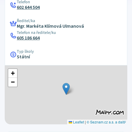
Telefon
602 644 504
Ředitel/ka
Mgr. Markéta Klímová Ulmanová
Telefon na ředitele/ku
605 186 664
Typ školy
Státní
+
−
Leaflet
|
© Seznam.cz a.s. a další