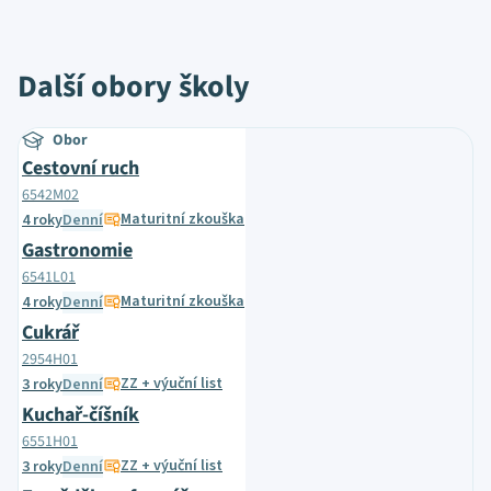
Další obory školy
Obor
Cestovní ruch
6542M02
Maturitní zkouška
4 roky
Denní
Gastronomie
6541L01
Maturitní zkouška
4 roky
Denní
Cukrář
2954H01
ZZ + výuční list
3 roky
Denní
Kuchař-číšník
6551H01
ZZ + výuční list
3 roky
Denní