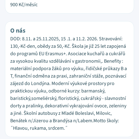
900
Kč/měsíc
O nás
DOD: 8.11. a 25.11.2025, 15 .1. a 11.2. 2026. Stravování:
130,-Kč-den, obědy za 50,-Kč. Škola je již 25 let zapojená
do programů EU Erasmus+. Asociace kuchařů a cukrářů
za vysokou kvalitu vzdělávání v gastronomii,. Benefity :
materiální podpora žáků pro výuku, řidičské průkazy B a
T, finanční odměna za praxi, zahraniční stáže, poznávací
zájezd do Londýna. Moderní výukové prostory pro
praktickou výuku, odborné kurzy: barmanský,
baristický,someliérský, floristický, cukrářský - slavnostní
dorty a pralinky, dekorativní vykrajování ovoce, zeleniny
a jiné. Školní autobusy z Mladé Boleslavi, Milovic,
Benátek n/Jizerou a Brandýsa n/Labem.Motto školy:
˝Hlavou, rukama, srdcem.˝