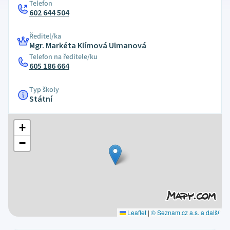
Telefon
602 644 504
Ředitel/ka
Mgr. Markéta Klímová Ulmanová
Telefon na ředitele/ku
605 186 664
Typ školy
Státní
+
−
Leaflet
|
© Seznam.cz a.s. a další