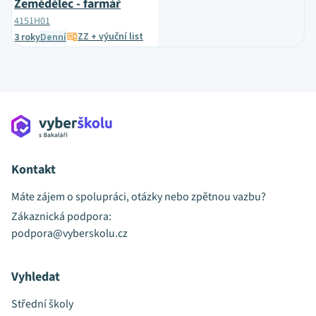
Zemědělec - farmář
4151H01
ZZ + výuční list
3 roky
Denní
Kontakt
Máte zájem o spolupráci, otázky nebo zpětnou vazbu?
Zákaznická podpora:
podpora@vyberskolu.cz
Vyhledat
Střední školy