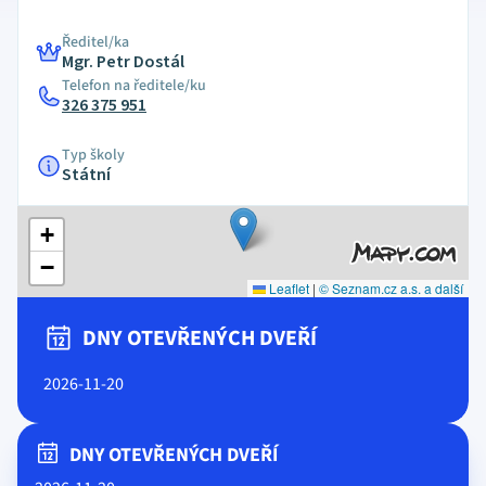
Ředitel/ka
Mgr. Petr Dostál
Telefon na ředitele/ku
326 375 951
Typ školy
Státní
+
−
Leaflet
|
© Seznam.cz a.s. a další
DNY OTEVŘENÝCH DVEŘÍ
2026-11-20
DNY OTEVŘENÝCH DVEŘÍ