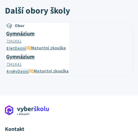
Další obory školy
Obor
Gymnázium
7941K81
Maturitní zkouška
8 let
Denní
Gymnázium
7941K41
Maturitní zkouška
4 roky
Denní
Kontakt