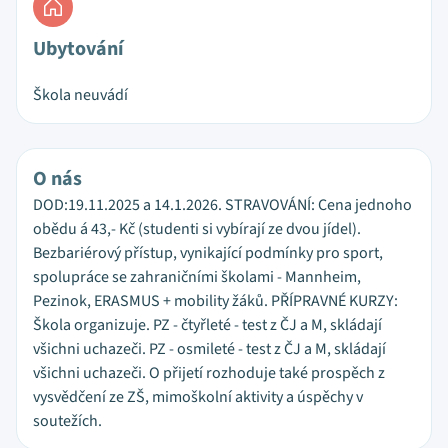
Ubytování
Škola neuvádí
O nás
DOD:19.11.2025 a 14.1.2026. STRAVOVÁNÍ: Cena jednoho
obědu á 43,- Kč (studenti si vybírají ze dvou jídel).
Bezbariérový přístup, vynikající podmínky pro sport,
spolupráce se zahraničními školami - Mannheim,
Pezinok, ERASMUS + mobility žáků. PŘÍPRAVNÉ KURZY:
Škola organizuje. PZ - čtyřleté - test z ČJ a M, skládají
všichni uchazeči. PZ - osmileté - test z ČJ a M, skládají
všichni uchazeči. O přijetí rozhoduje také prospěch z
vysvědčení ze ZŠ, mimoškolní aktivity a úspěchy v
soutežích.