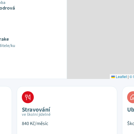
oba
Kodrová
Drake
ditele/ku
Leaflet
|
© 
Stravování
Ub
ve školní jídelně
840
Kč/měsíc
Ško