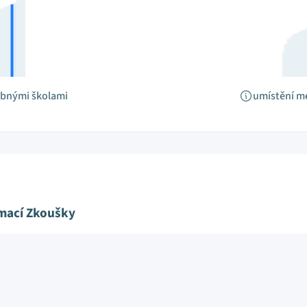
obnými školami
umístění m
ímací Zkoušky