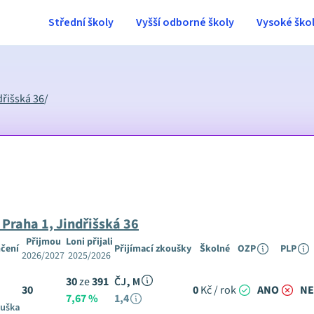
Střední školy
Vyšší odborné školy
Vysoké ško
dřišská 36
/
Praha 1, Jindřišská 36
Přijmou
Loni přijali
čení
Přijímací zkoušky
Školné
OZP
PLP
2026/2027
2025/2026
30
ze
391
ČJ, M
30
0
Kč / rok
ANO
NE
7,67 %
1,4
ouška