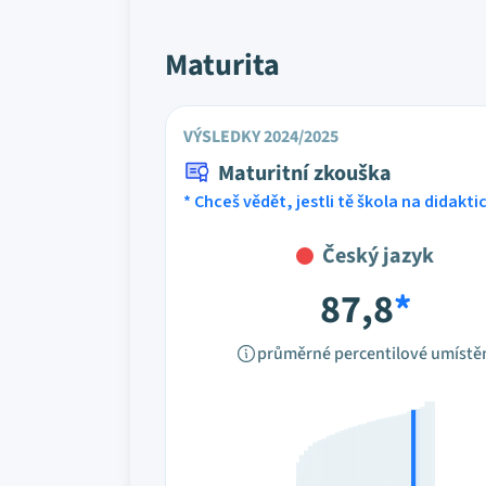
Maturita
VÝSLEDKY 2024/2025
Maturitní zkouška
* Chceš vědět, jestli tě škola na didakt
Český jazyk
87,8
*
průměrné percentilové umístě