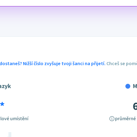
dostaneš? Nižší číslo zvyšuje tvoji šanci na přijetí.
Chceš se pomě
azyk
M
*
lové umístění
průměrné 