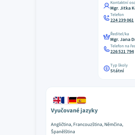
Kontaktní os
Mgr. Jitka 
Telefon
224 239 061
Ředitel/ka
Mgr. Jana 
Telefon na ře
226 521 794
Typ školy
Státní
Vyučované jazyky
Angličtina, Francouzština, Němčina,
Španělština