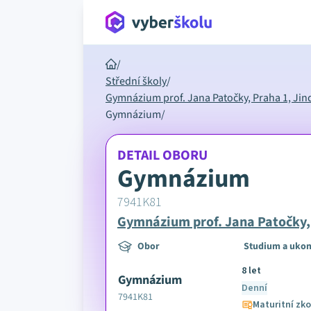
/
Střední školy
/
Gymnázium prof. Jana Patočky, Praha 1, Jin
Gymnázium
/
DETAIL OBORU
Gymnázium
7941K81
Gymnázium prof. Jana Patočky, 
Obor
Studium a ukon
8 let
Gymnázium
Denní
7941K81
Maturitní zk