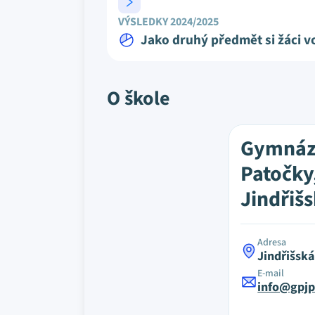
VÝSLEDKY 2024/2025
Jako druhý předmět si žáci vo
O škole
Gymnázi
Patočky
Jindřiš
Adresa
Jindřišská
E-mail
info@gpjp