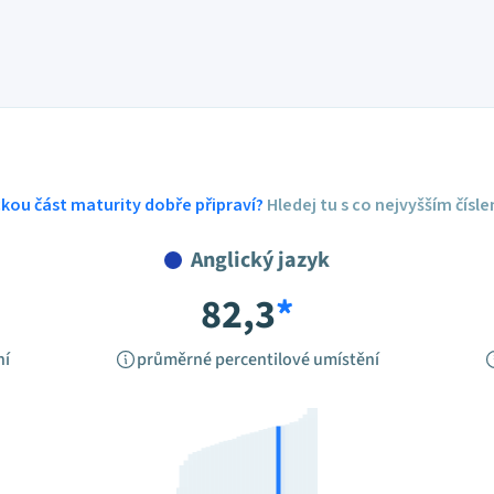
ickou část maturity dobře připraví?
Hledej tu s co nejvyšším čísl
Anglický jazyk
82,3
*
ní
průměrné percentilové umístění