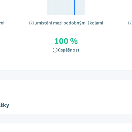
ami
umístění mezi podobnými školami
100 %
úspěšnost
ušky