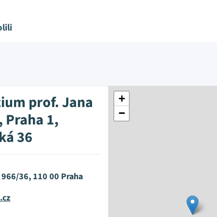
lili
um prof. Jana
+
−
, Praha 1,
ská 36
 966/36, 110 00 Praha
.cz