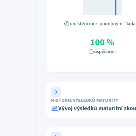
umístění mezi podobnými škol
100 %
úspěšnost
HISTORIE VÝSLEDKŮ MATURITY
Vývoj výsledků maturitní zko