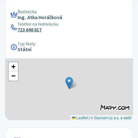
Ředitel/ka
Ing. Jitka Horáčková
Telefon na ředitele/ku
723 648 817
Typ školy
Státní
+
−
Leaflet
|
© Seznam.cz a.s. a další