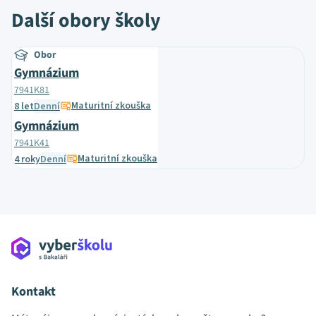
Další obory školy
Obor
Gymnázium
7941K81
Maturitní zkouška
8 let
Denní
Gymnázium
7941K41
Maturitní zkouška
4 roky
Denní
Kontakt