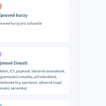
ípravné kurzy
pravné kurzy pro uchazeče
jmové činosti
ební, ICT, jazykové, literárně-dramatické,
gramování/robotika, přírodovědné,
lečenské hry, sportovní, výtvarné (např.
ování, keramika)