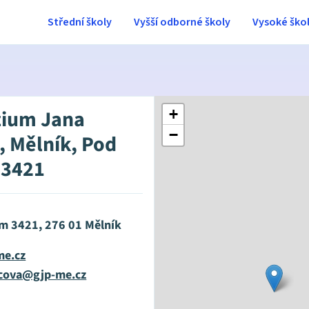
Střední školy
Vyšší odborné školy
Vysoké ško
ium Jana
+
−
, Mělník, Pod
 3421
m 3421, 276 01 Mělník
me.cz
cova@gjp-me.cz