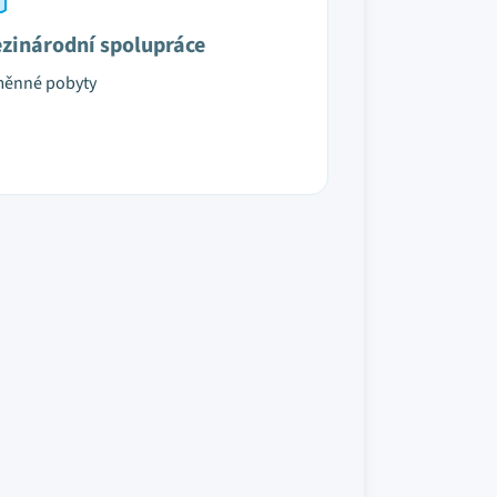
zinárodní spolupráce
měnné pobyty