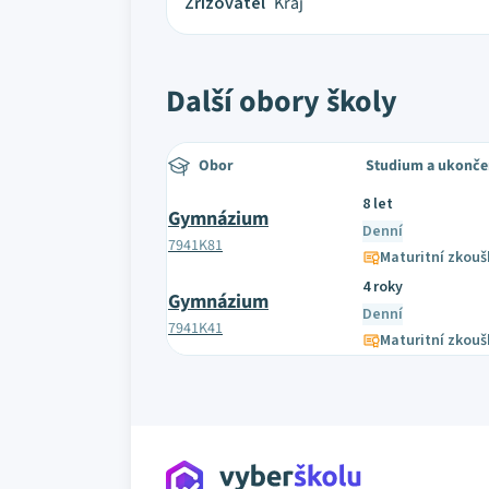
Zřizovatel
Kraj
Další obory školy
Obor
Studium a ukonče
8 let
Gymnázium
Denní
7941K81
Maturitní zkouš
4 roky
Gymnázium
Denní
7941K41
Maturitní zkouš