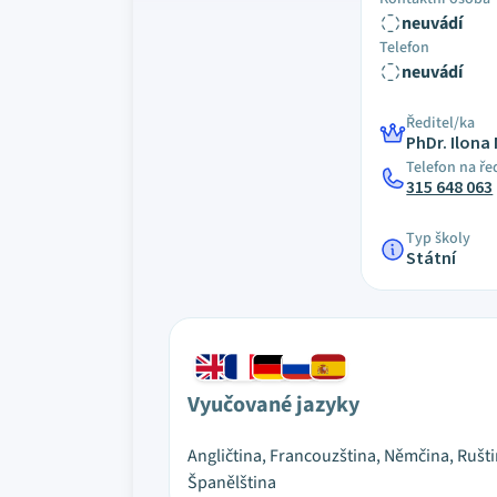
neuvádí
Telefon
neuvádí
Ředitel/ka
PhDr. Ilon
Telefon na ře
315 648 063
Typ školy
Státní
Vyučované jazyky
Angličtina, Francouzština, Němčina, Rušti
Španělština