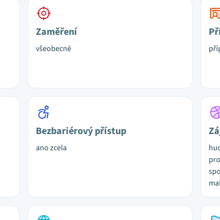
Zaměření
Př
všeobecné
pří
Bezbariérový přístup
Zá
ano zcela
hud
pro
spo
mal