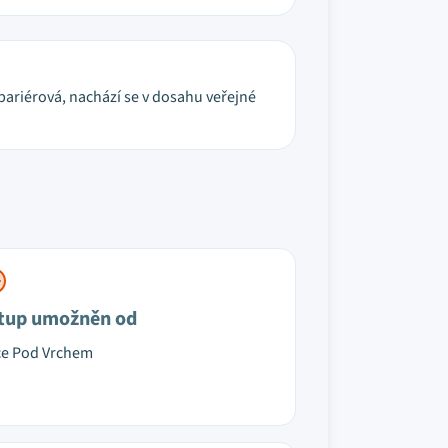
bariérová, nachází se v dosahu veřejné
tup umožněn od
ce Pod Vrchem