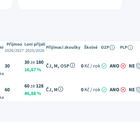
Přijmou
Loni přijali
ní
Přijímací zkoušky
Školné
OZP
PLP
2026/2027
2025/2026
30
ze
180
30
ČJ, M, OSP
0
Kč / rok
ANO
NE
16,67 %
ka
60
ze
128
60
ČJ, M
0
Kč / rok
ANO
NE
46,88 %
ka