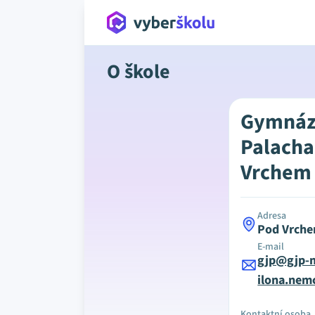
O škole
Gymnáz
Palacha
Vrchem
Adresa
Pod Vrche
E-mail
gjp@gjp-
ilona.nem
Kontaktní osoba