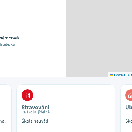
a Němcová
ditele/ku
Leaflet
|
© 
Stravování
Ub
ve školní jídelně
na,
Škola neuvádí
Ško