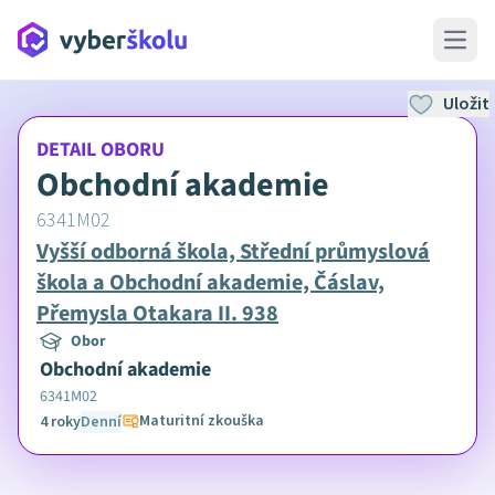
Open 
Uložit
DETAIL OBORU
Obchodní akademie
6341M02
Vyšší odborná škola, Střední průmyslová
škola a Obchodní akademie, Čáslav,
Přemysla Otakara II. 938
Obor
Obchodní akademie
6341M02
Maturitní zkouška
4 roky
Denní