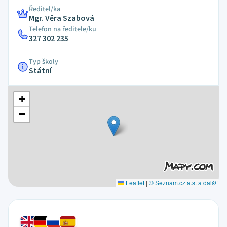
Ředitel/ka
Mgr. Věra Szabová
Telefon na ředitele/ku
327 302 235
Typ školy
Státní
+
−
Leaflet
|
© Seznam.cz a.s. a další