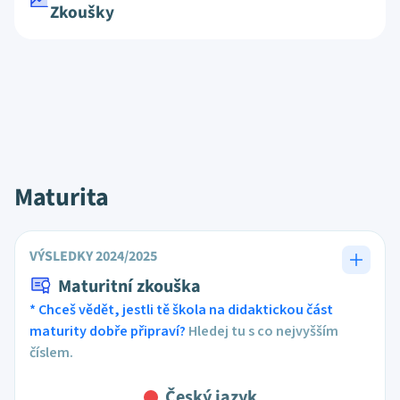
Zkoušky
Maturita
VÝSLEDKY 2024/2025
Maturitní zkouška
* Chceš vědět, jestli tě škola na didaktickou část
maturity dobře připraví?
Hledej tu s co nejvyšším
číslem.
Český jazyk