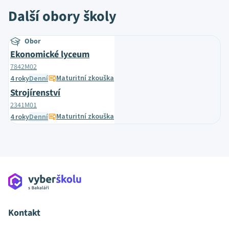
Další obory školy
Obor
Ekonomické lyceum
7842M02
Maturitní zkouška
4 roky
Denní
Strojírenství
2341M01
Maturitní zkouška
4 roky
Denní
Kontakt