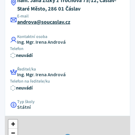
nám. Jana Žižky z Trocnova 75/12, Čáslav-
Staré Město, 286 01 Čáslav
E-mail
androva@soucaslav.cz
Kontaktní osoba
Ing. Mgr. Irena Andrová
Telefon
neuvádí
Ředitel/ka
Ing. Mgr. Irena Andrová
Telefon na ředitele/ku
neuvádí
Typ školy
Státní
+
−