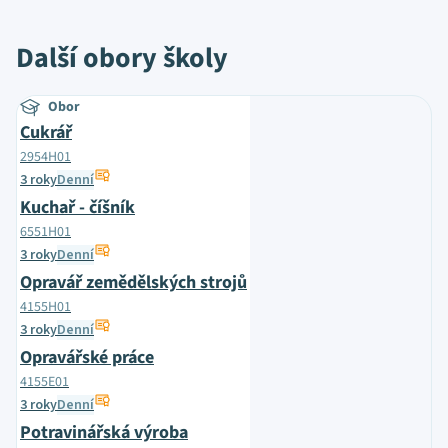
Další obory školy
Obor
Cukrář
2954H01
3 roky
Denní
Kuchař - číšník
6551H01
3 roky
Denní
Opravář zemědělských strojů
4155H01
3 roky
Denní
Opravářské práce
4155E01
3 roky
Denní
Potravinářská výroba