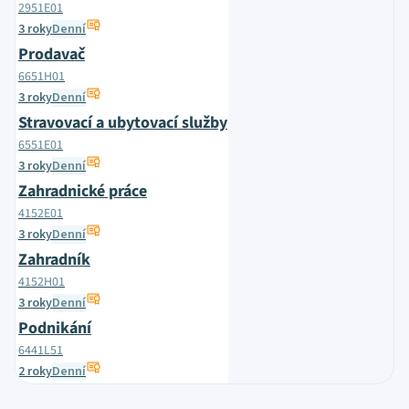
2951E01
3 roky
Denní
Prodavač
6651H01
3 roky
Denní
Stravovací a ubytovací služby
6551E01
3 roky
Denní
Zahradnické práce
4152E01
3 roky
Denní
Zahradník
4152H01
3 roky
Denní
Podnikání
6441L51
2 roky
Denní