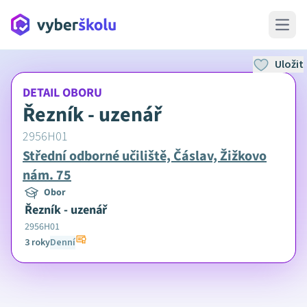
Open 
Uložit
DETAIL OBORU
Řezník - uzenář
2956H01
Střední odborné učiliště, Čáslav, Žižkovo
nám. 75
Obor
Řezník - uzenář
2956H01
3 roky
Denní