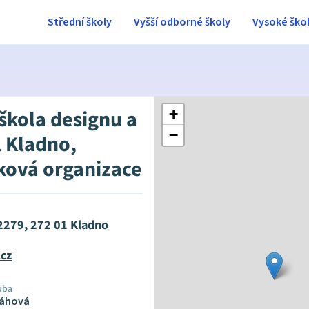
Střední školy
Vyšší odborné školy
Vysoké ško
 škola designu a
+
−
 Kladno,
ková organizace
2279, 272 01 Kladno
.cz
oba
láhová