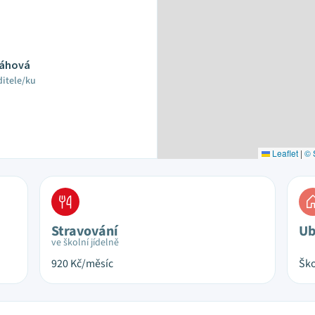
láhová
ditele/ku
Leaflet
|
© 
Stravování
Ub
ve školní jídelně
920
Kč/měsíc
Ško