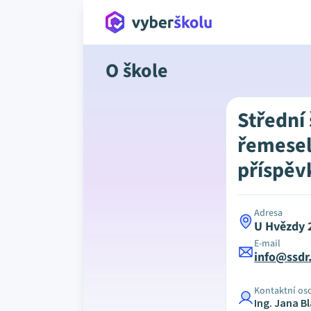
O škole
Střední
řemesel
příspěv
Adresa
U Hvězdy 
E-mail
info@ssdr
Kontaktní os
Ing. Jana B