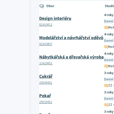
Obor
Studi
4 roky
Design interiéru
Denní
8241M11
Mat
4 roky
Modelářství a návrhářství oděvů
Denní
8241M07
Mat
4 roky
Nábytkářská a dřevařská výroba
Denní
3342M01
Mat
3 roky
Cukrář
Denní
2954H01
ZZ 
3 roky
Pekař
Denní
2953H01
ZZ 
3 roky