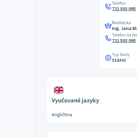
Telefon
722 503 095
Ředitel/ka
Ing. Jana B
Telefon na ře
722 503 095
Typ školy
Státní
Vyučované jazyky
Angličtina