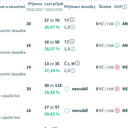
Přijmou
Loni přijali
um a ukončení
Přijímací zkoušky
Školné
OZP
2026/2027
2025/2026
27
ze
70
TZ
30
0
Kč / rok
A
38,57 %
1,8
uritní zkouška
16
ze
56
TZ
16
0
Kč / rok
A
28,57 %
1,8
uritní zkouška
13
ze
35
ČJ, M
14
0
Kč / rok
NE
37,14 %
2,0
uritní zkouška
30
ze
118
30
neuvádí
0
Kč / rok
NE
25,42 %
+ výuční list
17
ze
57
18
neuvádí
0
Kč / rok
NE
29,82 %
+ výuční list