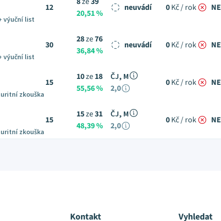
8
ze
39
12
neuvádí
0
Kč / rok
NE
20,51 %
+ výuční list
28
ze
76
30
neuvádí
0
Kč / rok
NE
36,84 %
+ výuční list
10
ze
18
ČJ, M
15
0
Kč / rok
NE
55,56 %
2,0
uritní zkouška
15
ze
31
ČJ, M
15
0
Kč / rok
NE
48,39 %
2,0
uritní zkouška
Kontakt
Vyhledat