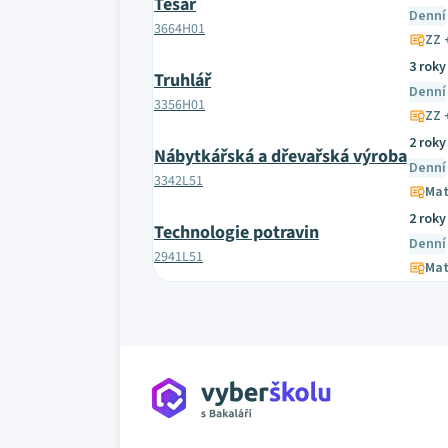
Tesař
Denní
3664H01
ZZ 
3 roky
Truhlář
Denní
3356H01
ZZ 
2 roky
Nábytkářská a dřevařská výroba
Denní
3342L51
Mat
2 roky
Technologie potravin
Denní
2941L51
Mat