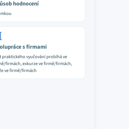
ůsob hodnocení
ámkou
olupráce s firmami
t praktického vyučování probíhá ve
mě/firmách, exkurze ve firmě/firmách,
že ve firmě/firmách