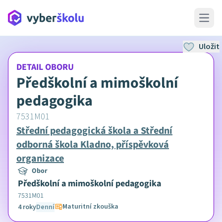
Open 
Uložit
DETAIL OBORU
Předškolní a mimoškolní
pedagogika
7531M01
Střední pedagogická škola a Střední
odborná škola Kladno, příspěvková
organizace
Obor
Předškolní a mimoškolní pedagogika
7531M01
Maturitní zkouška
4 roky
Denní