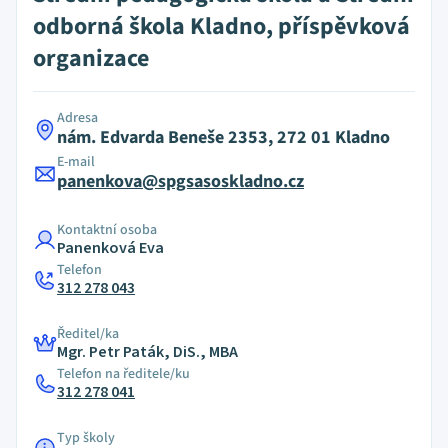
odborná škola Kladno, příspěvková
organizace
Adresa
nám. Edvarda Beneše 2353, 272 01 Kladno
E-mail
panenkova@spgsasoskladno.cz
Kontaktní osoba
Panenková Eva
Telefon
312 278 043
Ředitel/ka
Mgr. Petr Paták, DiS., MBA
Telefon na ředitele/ku
312 278 041
Typ školy