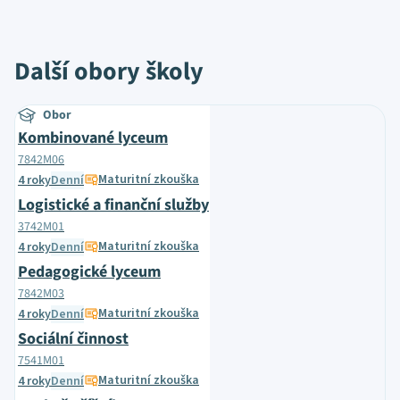
Další obory školy
Obor
Kombinované lyceum
7842M06
Maturitní zkouška
4 roky
Denní
Logistické a finanční služby
3742M01
Maturitní zkouška
4 roky
Denní
Pedagogické lyceum
7842M03
Maturitní zkouška
4 roky
Denní
Sociální činnost
7541M01
Maturitní zkouška
4 roky
Denní