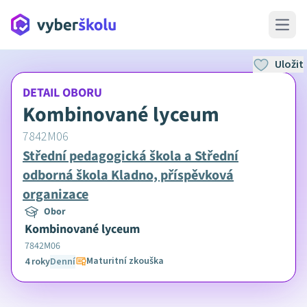
Open 
Uložit
DETAIL OBORU
Kombinované lyceum
7842M06
Střední pedagogická škola a Střední
odborná škola Kladno, příspěvková
organizace
Obor
Kombinované lyceum
7842M06
Maturitní zkouška
4 roky
Denní