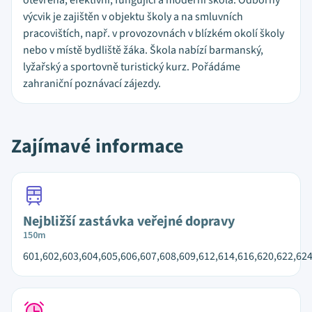
otevřená, efektivní, fungující a moderní škola. Odborný
výcvik je zajištěn v objektu školy a na smluvních
pracovištích, např. v provozovnách v blízkém okolí školy
nebo v místě bydliště žáka. Škola nabízí barmanský,
lyžařský a sportovně turistický kurz. Pořádáme
zahraniční poznávací zájezdy.
Zajímavé informace
Nejbližší zastávka veřejné dopravy
150m
601,602,603,604,605,606,607,608,609,612,614,616,620,622,62