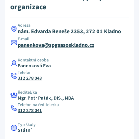
organizace
Adresa
nám. Edvarda Beneše 2353, 272 01 Kladno
E-mail
panenkova@spgsasoskladno.cz
Kontaktní osoba
Panenková Eva
Telefon
312 278 043
Ředitel/ka
Mgr. Petr Paták, DiS., MBA
Telefon na ředitele/ku
312 278 041
Typ školy
Státní