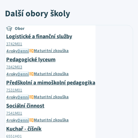
Další obory školy
Obor
Logistické a finanční služby
3742M01
Maturitní zkouška
4 roky
Denní
Pedagogické lyceum
7842M03
Maturitní zkouška
4 roky
Denní
Předškolní a mimoškolní pedagogika
7531M01
Maturitní zkouška
4 roky
Denní
Sociální činnost
7541M01
Maturitní zkouška
4 roky
Denní
Kuchař - číšník
6551H01