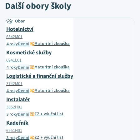
Další obory školy
Obor
Hotelnictví
6542M01
Maturitní zkouška
4 roky
Denní
Kosmetické služby
6941L01
Maturitní zkouška
4 roky
Denní
Logistické a finanční služby
3742M01
Maturitní zkouška
4 roky
Denní
Instalatér
3652H01
ZZ + výuční list
3 roky
Denní
Kadeřník
6951H01
ZZ + výuční list
3 roky
Denní