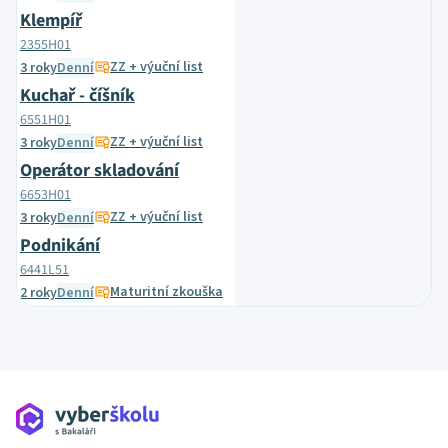
Klempíř
2355H01
ZZ + výuční list
3 roky
Denní
Kuchař - číšník
6551H01
ZZ + výuční list
3 roky
Denní
Operátor skladování
6653H01
ZZ + výuční list
3 roky
Denní
Podnikání
6441L51
Maturitní zkouška
2 roky
Denní