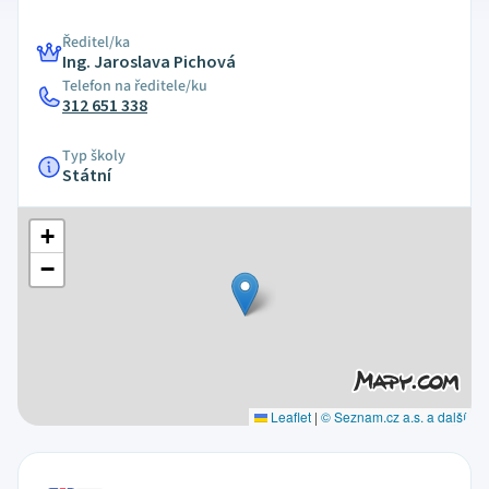
Ředitel/ka
Ing. Jaroslava Pichová
Telefon na ředitele/ku
312 651 338
Typ školy
Státní
+
−
Leaflet
|
© Seznam.cz a.s. a další