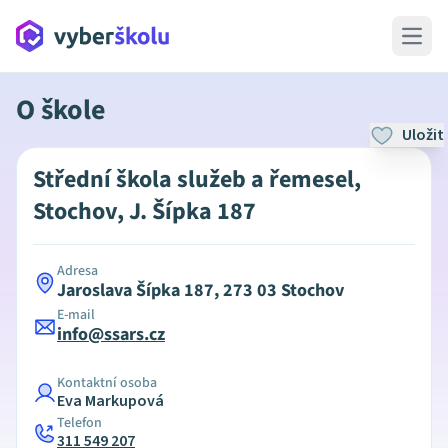
Open 
O škole
Uložit
Střední škola služeb a řemesel,
Stochov, J. Šípka 187
Adresa
Jaroslava Šípka 187, 273 03 Stochov
E-mail
info@ssars.cz
Kontaktní osoba
Eva Markupová
Telefon
311 549 207