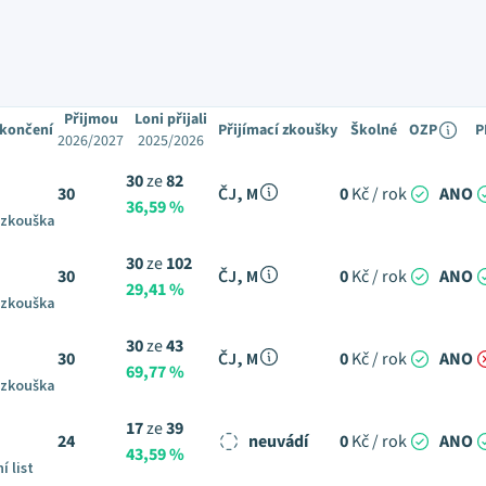
Přijmou
Loni přijali
ukončení
Přijímací zkoušky
Školné
OZP
P
2026/2027
2025/2026
30
ze
82
30
ČJ, M
0
Kč / rok
ANO
36,59 %
 zkouška
30
ze
102
30
ČJ, M
0
Kč / rok
ANO
29,41 %
 zkouška
30
ze
43
30
ČJ, M
0
Kč / rok
ANO
69,77 %
 zkouška
17
ze
39
24
neuvádí
0
Kč / rok
ANO
43,59 %
í list