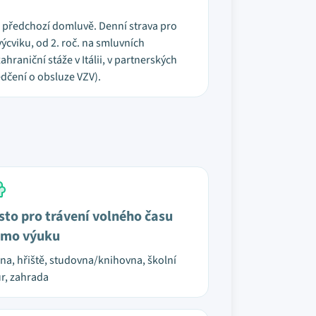
po předchozí domluvě. Denní strava pro
výcviku, od 2. roč. na smluvních
aniční stáže v Itálii, v partnerských
dčení o obsluze VZV).
sto pro trávení volného času
mo výuku
na, hřiště, studovna/knihovna, školní
r, zahrada