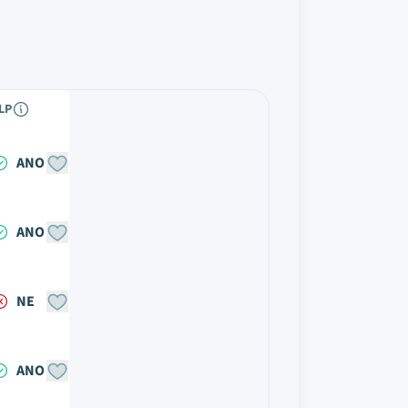
LP
ANO
ANO
NE
ANO