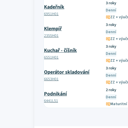
3 roky
Kadeřník
Denní
6951H01
ZZ + výučn
3 roky
Klempíř
Denní
2355H01
ZZ + výučn
3 roky
Kuchař - číšník
Denní
6551H01
ZZ + výučn
3 roky
Operátor skladování
Denní
6653H01
ZZ + výučn
2 roky
Podnikání
Denní
6441L51
Maturitní