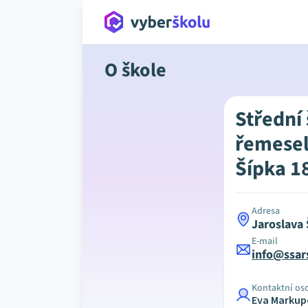
O škole
Střední 
řemesel
Šípka 1
Adresa
Jaroslava
E-mail
info@ssar
Kontaktní os
Eva Marku