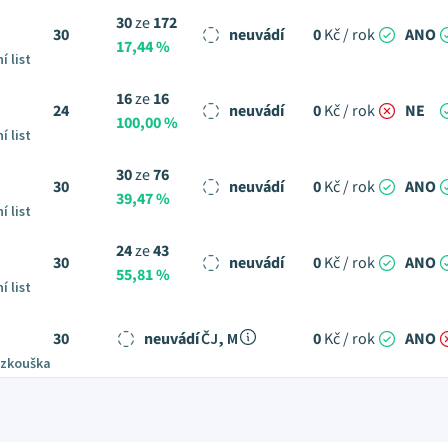
30
ze
172
30
neuvádí
0
Kč / rok
ANO
17,44 %
í list
16
ze
16
24
neuvádí
0
Kč / rok
NE
100,00 %
í list
30
ze
76
30
neuvádí
0
Kč / rok
ANO
39,47 %
í list
24
ze
43
30
neuvádí
0
Kč / rok
ANO
55,81 %
í list
30
neuvádí
ČJ, M
0
Kč / rok
ANO
 zkouška