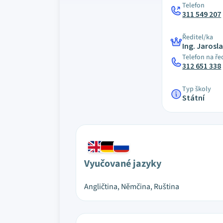
Telefon
311 549 207
Ředitel/ka
Ing. Jarosl
Telefon na ře
312 651 338
Typ školy
Státní
Vyučované jazyky
Angličtina, Němčina, Ruština