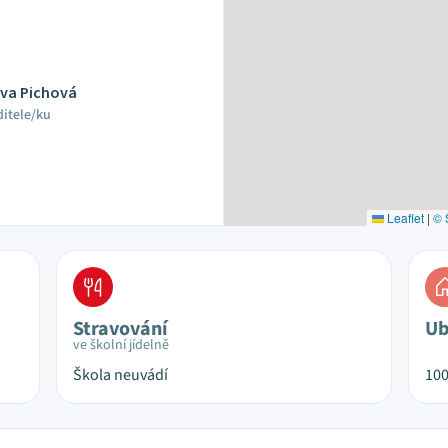
ava Pichová
ditele/ku
Leaflet
|
© 
Stravování
Ub
ve školní jídelně
Škola neuvádí
10