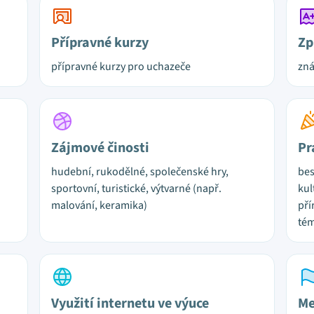
Přípravné kurzy
Zp
přípravné kurzy pro uchazeče
zn
Zájmové činosti
Pr
hudební, rukodělné, společenské hry,
bes
sportovní, turistické, výtvarné (např.
kul
malování, keramika)
pří
tém
Využití internetu ve výuce
Me