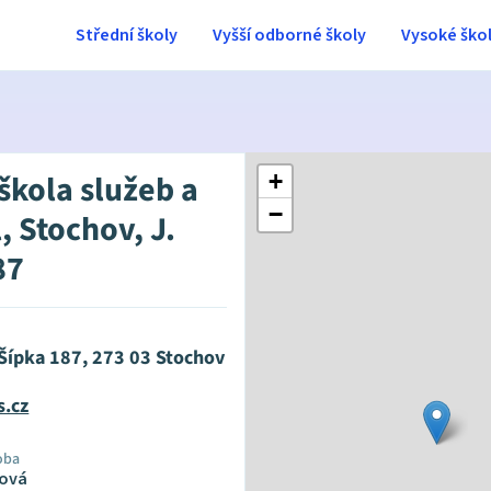
Střední školy
Vyšší odborné školy
Vysoké ško
škola služeb a
+
−
, Stochov, J.
87
 Šípka 187, 273 03 Stochov
s.cz
oba
pová