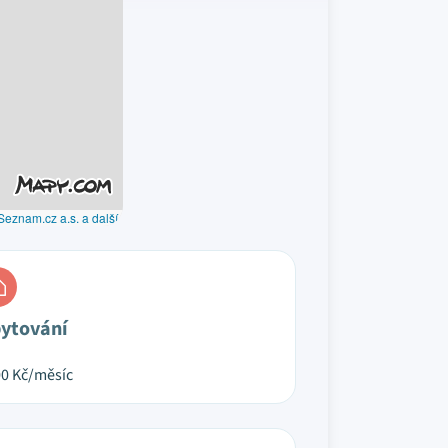
Seznam.cz a.s. a další
ytování
00
Kč/měsíc