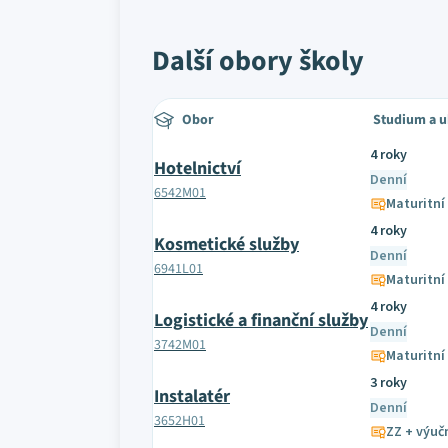
Další obory školy
Obor
Studium a 
4 roky
Hotelnictví
Denní
6542M01
Maturitní
4 roky
Kosmetické služby
Denní
6941L01
Maturitní
4 roky
Logistické a finanční služby
Denní
3742M01
Maturitní
3 roky
Instalatér
Denní
3652H01
ZZ + výučn