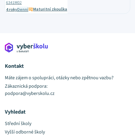
6341M02
Maturitní zkouška
4 roky
Denní
Kontakt
Máte zájem o spolupráci, otázky nebo zpětnou vazbu?
Zákaznická podpora:
podpora@vyberskolu.cz
Vyhledat
Střední školy
Vyšší odborné školy