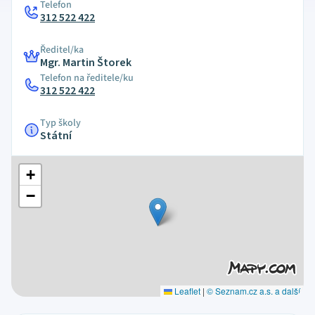
Telefon
312 522 422
Ředitel/ka
Mgr. Martin Štorek
Telefon na ředitele/ku
312 522 422
Typ školy
Státní
+
−
Leaflet
|
© Seznam.cz a.s. a další